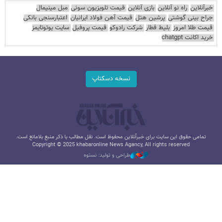
خبرآنلاین
راه نو آنلاین
بازی آنلاین
قیمت تلویزیون سونی
مبل مینیمال
جراح بینی گوشتی
پرشین هتل
قیمت آهن فولاد ایرانیان
اعتبارسنجی بانکی
قیمت طلا امروز
بلیط قطار
شرکت رادوکو
قیمت پروفیل
سایت یوتوتایمز
خرید اکانت chatgpt
نسخه دسکتاپ
تمامی حقوق این سایت برای خبرآنلاین محفوظ است. نقل مطالب با ذکر منبع بلامانع است.
Copyright © 2025 khabaronline News Agancy, All rights reserved
طراحی و تولید: نستوه