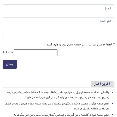
*
لطفا حاصل عبارت را در جعبه متن روبرو وارد کنید
4 + 8 =
ارسال
آخرین اخبار
واکنش تند امام جمعه اردبیل به خرازی/ عاملی خطاب به دستگاه قضا: شخصی خبر دروغ به
رهبری بست و دفتر رهبری با صراحت آن را رد کرد، آیا این جرم است یا خیر؟
امام جمعه دزفول: تبعیت از شورای نگهبان تبعیت از شریعت است/ انتقام ایران با پایان حضور
آمریکا در منطقه تکمیل می‌شود
امام جمعه قم: در گذشته باطن آمریکا و اسرائیل آشکار نبود/ امروز باطن این سگ‌ها به