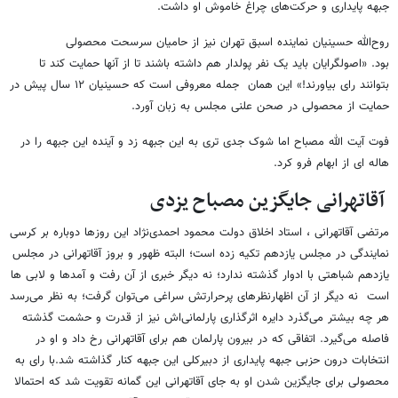
جبهه‌ پایداری و حرکت‌های چراغ خاموش او داشت.
روح‌الله حسینیان نماینده اسبق تهران نیز از حامیان سرسحت محصولی
بود.
«
اصولگرایان باید یک نفر پولدار هم داشته باشند تا از آنها حمایت کند تا
بتوانند رای بیاورند!» این همان جمله‌ معروفی است که حسینیان ۱۲ سال پیش در
حمایت از محصولی در صحن علنی مجلس به زبان آورد.
فوت آیت الله مصباح اما شوک جدی تری به این جبهه زد و آینده این جبهه را در
هاله ای از ابهام فرو کرد.
آقاتهرانی جایگزین مصباح یزدی
مرتضی آقاتهرانی ، استاد اخلاق دولت محمود احمدی‌نژاد این روزها دوباره بر کرسی
نمایندگی در مجلس یازدهم تکیه زده است؛ البته ظهور و بروز آقاتهرانی در مجلس
یازدهم شباهتی با ادوار گذشته ندارد؛ نه دیگر خبری از آن رفت و آمدها و لابی ها
است نه دیگر از آن اظهارنظرهای پرحرارتش سراغی می‌توان گرفت؛ به نظر می‌رسد
هر چه بیشتر می‌گذرد دایره اثرگذاری پارلمانی‌اش نیز از قدرت و حشمت گذشته
فاصله می‌گیرد. اتفاقی که در بیرون پارلمان هم برای آقاتهرانی رخ داد و او در
انتخابات درون حزبی جبهه پایداری از دبیرکلی این جبهه کنار گذاشته شد.با رای به
محصولی برای جایگزین شدن او به جای آقاتهرانی این گمانه تقویت شد که احتمالا