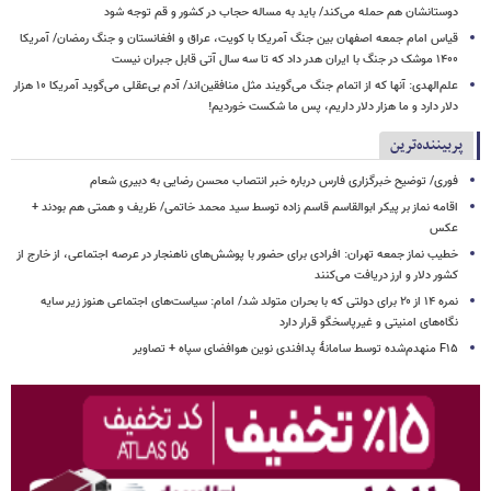
دوستانشان هم حمله می‌کند/ باید به مساله حجاب در کشور و قم توجه شود
قیاس امام جمعه اصفهان بین جنگ آمریکا با کویت، عراق و افغانستان و جنگ رمضان/ آمریکا
۱۴۰۰ موشک در جنگ با ایران هدر داد که تا سه سال آتی قابل جبران نیست
علم‌الهدی: آنها که از اتمام جنگ می‌گویند مثل منافقین‌اند/ آدم بی‌عقلی می‌گوید آمریکا ۱۰ هزار
دلار دارد و ما هزار دلار داریم، پس ما شکست خوردیم!
پربیننده‌ترین
فوری/ توضیح خبرگزاری فارس درباره خبر انتصاب محسن رضایی به دبیری شعام
اقامه نماز بر پیکر ابوالقاسم قاسم زاده توسط سید محمد خاتمی/ ظریف و همتی هم بودند +
عکس
خطیب نماز جمعه تهران: افرادی برای حضور با پوشش‌های ناهنجار در عرصه اجتماعی، از خارج از
کشور دلار و ارز دریافت می‌کنند
نمره ۱۴ از ۲۰ برای دولتی که با بحران متولد شد/ امام: سیاست‌های اجتماعی هنوز زیر سایه
نگاه‌های امنیتی و غیرپاسخگو قرار دارد
F۱۵ منهدم‌شده توسط سامانۀ پدافندی نوین هوافضای سپاه + تصاویر