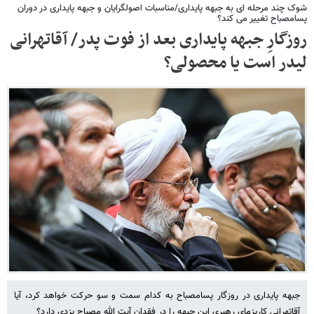
شوک چند مرحله ای به جبهه پایداری/مناسبات اصولگرایان و جبهه پایداری در دوران
پسامصباح تغییر می کند؟
روزگارِ جبهه پایداری بعد از فوت پدر/ آقاتهرانی
لیدر است یا محصولی؟
جبهه پایداری در روزگار پسامصباح به کدام سمت و سو حرکت خواهد کرد، آیا
آقاتهرانی کاریزمای رهبری این جبهه را در فقدان آیت الله مصباح یزدی دارد؟