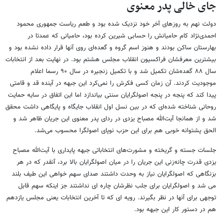
جای خالی پدر معنوی
دولت نهم به روزهای آخر خود نزدیک شده بود و طعم ریاست جمهوری محمود
احمدی‌نژاد کام حامیانش را حسابی شیرین کرده بود، حامیانی که عمدتا در
بهارستان ساکن بودند و هنوز اسم گروه و گعده‌ای روی آنها قرار داده نشده بود و
بیشترین معرفشان فراکسیون انقلاب مجلس هشتم بود. در نهایت بعد از انتخابات
سال ۸۸ گعده‌شان تکمیل شد و با تکمیل زنجیره در سال ۹۰ رسما اعلام
موجودیت کردند. آن زمان کسی فکرش را نمی‌کرد این جبهه در آینده قد و قامتی
پیدا کند که پنجه در پنجه اصولگرایان سنتی بیاندازد اما این اتفاق در سایه حمایت
روحانی شناخته شده‌ای که در بین نسل اول انقلاب جایگاه و پایگاهی داشت محقق
شد و از همانجا آیت‌الله مصباح یزدی در ردای پدر معنوی این جریان ظاهر شد و
الحق پشتوانه خوبی هم برای این حزب نوپای اصولگرا محسوب می‌شد.
جلسات جسته و گریخته و مشورت‌های انتخاباتی جبهه پایداری با آیت‌الله مصباح
یزدی قدرت چانه‌زنی این جریان را در میان اصولگرایان بالا برد، آنقدر که در هر
بزنگاهی که اصولگرایان نیاز به وحدت داشتند صدای سهم خواهی این طیف بلند
می شد و اصولگرایان برای جلب نظرشان چاره ای نداشتند جز اینکه سهم قابل
توجهی برای آنها در نظر بگیرند. رویه ای که تا آخرین انتخابات یعنی مجلس یازدهم
هم در دستور کار این جبهه بود.