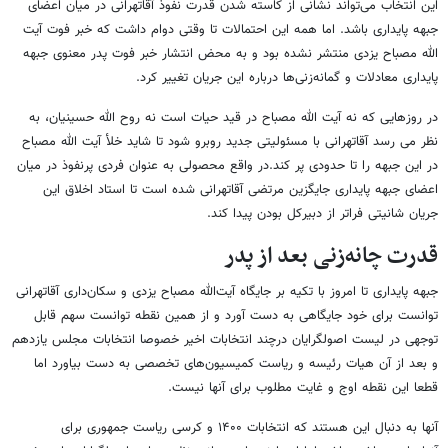
این انتخاب می‌تواند نشانی از کاسته شدن قدرت نفوذ آقاتهرانی در میان اعضای
جبهه پایداری باشد. اما همه این احتمالات تا وقتی دوام داشت که خبر فوت آیت
الله مصباح یزدی منتشر نشده بود و به محض انتشار خبر فوت پدر معنوی جبهه
پایداری معادلات و گمانه‌زنی‌ها درباره این جریان تغییر کرد.
در روزهایی که نه آیت الله مصباح در قید حیات است نه روح الله حسینیان، به
نظر می رسد آقاتهرانی با مسئولیتی جدید روبرو شود تا شاید خلأ آیت الله مصباح
در این جبهه را تا حدودی پر کند.
در واقع محصولی به عنوان فردی پرنفوذ در میان
اعضای جبهه پایداری جایگزین مرتضی آقاتهرانی شده است تا استاد اخلاق این
جریان شانیتی فراتر از دبیرکل بودن پیدا کند.
قدرت چانه‌زنی بعد از پدر
جبهه پایداری تا امروز با تکیه بر جایگاه آیت‌الله مصباح یزدی و سکان‌داری آقاتهرانی
توانست برای خود جایگاهی به دست آورد و از همین نقطه توانست سهم قابل
توجهی در لیست اصولگرایان درچند انتخابات اخیر خصوصا انتخابات مجلس یازدهم
و بعد از آن هیات رئیسه و ریاست کمیسیون‌های تخصصی به دست بیاورد اما
قطعا این نقطه اوج و غایت مطلوب برای آنها نیست.
آنها به دنبال این هستند که انتخابات ۱۴۰۰ و کرسی ریاست جمهوری برای