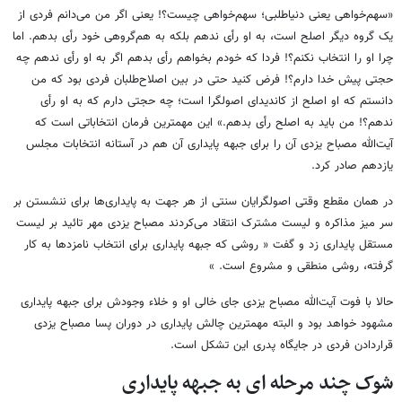
«سهم‌خواهی یعنی دنیاطلبی؛ سهم‌خواهی چیست؟! یعنی اگر من می‌دانم فردی از
یک گروه دیگر اصلح است، به او رأی ندهم بلکه به هم‌گروهی خود رأی بدهم. اما
چرا او را انتخاب نکنم؟! فردا که خودم بخواهم رأی بدهم اگر به او رأی ندهم چه
حجتی پیش خدا دارم؟! فرض کنید حتی در بین اصلاح‌طلبان فردی بود که من
دانستم که او اصلح از کاندیدای اصولگرا است؛ چه حجتی دارم که به او رأی
ندهم؟! من باید به اصلح رأی بدهم.» این مهمترین فرمان انتخاباتی است که
آیت‌الله مصباح یزدی آن را برای جبهه پایداری آن هم در آستانه انتخابات مجلس
یازدهم صادر کرد.
در همان مقطع وقتی اصولگرایان سنتی از هر جهت به پایداری‌ها برای ننشستن بر
سر میز مذاکره و لیست مشترک انتقاد می‌کردند مصباح یزدی مهر تائید بر لیست
مستقل پایداری زد و گفت «
روشی که جبهه پایداری برای انتخاب نامزدها به کار
گرفته، روشی منطقی و مشروع است
.
»
حالا با فوت آیت‌الله مصباح یزدی جای خالی او و خلاء وجودش برای جبهه پایداری
مشهود خواهد بود و البته مهمترین چالش پایداری در دوران پسا مصباح یزدی
قراردادن فردی در جایگاه پدری این تشکل است.
شوک چند مرحله ای به جبهه پایداری