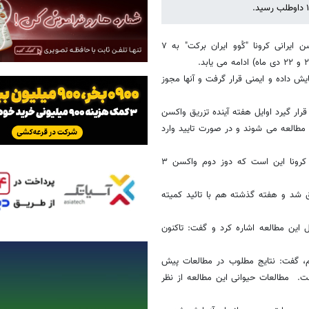
دکتر محمدرضا صالحی افزود: کمیته پایش داده و ایمنی مجوز تزریق واکسن ایرانی کرونا "کُوو ایران برکت" به ۷
ل کمیته پایش داده و ایمنی قرار گرفت و آنها مجوز
رار گیرد اوایل هفته آینده تزریق واکسن
 در مرحله آخر هم ۲۸ داوطلب وارد این مطالعه می شوند و در صورت تایید وارد
صالحی اظهار داشت: نشانه استواری گام های محققان برای ساخت واکسن کرونا این است که دوز دوم واکسن ۳
ز اول واکسن ایرانی کرونا به ۳ داوطلب تزریق شد و هفته گذشته هم با تائید کمیته
سن ایرانی کرونا به وضعیت عمومی ۷ داوطلب اول این مطالعه اشاره کرد و گفت: تاکنون
م، گفت: نتایج مطلوب در مطالعات پیش
ت. مطالعات حیوانی این مطالعه از نظر