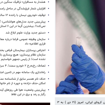
هشدار به مسافران؛ ترافیک سنگین در 
افزایش شمار غرق‌شدگی در ساحل رامس
توقیف خودروی نیسان با راننده ۱۲ ساله در این جاده
پیش‌بینی جدید مدل‌های هواشناسی؛ گر
نمی‌کند!/ بیشترین گرما در این ۶ استان
دستور جدید وزارت علوم ابلاغ شد
سازمان وظیفه عمومی فراجا درباره معا
فراری اطلاعیه داد
اعتراض پرستاران بیمارستان فیاض ب
سازمان نظام پرستاری: هیچ پرستاری باز
نشده است/ از رئیس جمهور خواستیم و
تصادف رخ‌به‌رخ ۲ خودرو سمند/ ۴ سرنشین جان باختند
راه‌اندازی یک سامانه مهم در تامین اجت
حذف نام همسر سابق از شناسنامه مم
امکان حذف «زاده» و «پور» از نام خانوا
پیش‌بینی وضعیت هوا طی روزهای آیند
رگبار و رعد و برق در این نقاط
ایرنا نوشت: مجری مطالعات بالینی واکسن ایرانی کرونا اظهار داشت: واکسن کرونای ایرانی، امروز (۲۱ دی ) به ۳