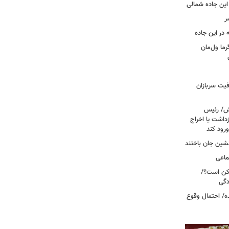
این جاده شمالی
ر
ما ول‌مان
فیت سربازان
خش/ رئیس
داشت یا اخراج
رود کند
ماعی
کن است؟/
دگی
ه/ احتمال وقوع