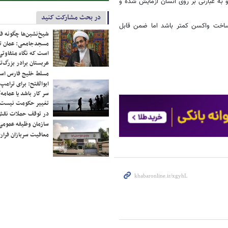
 به عبارتی بر روی انسان آزمایش شده و
در بحث مشارکت کنید
اخت واکسن کمتر باشد اما ضمن قابل
شیخ‌نشین‌ها چگونه فک
مسجدجامعی: عمان تن
است که نگاه متفاوتی 
عربستان برادر بزرگ‌
مسلط خلیج فارس ا
ابوالفتح: برای ترامپ
سر کار باشد یا عمامه/
تغییر حکومت نیست/ 
در توقف حملات نقش
سازمان وظیفه عمومی 
معافیت سربازان فراری