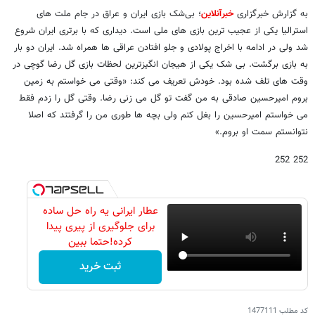
به گزارش خبرگزاری
خبرآنلاین
؛ بی‌شک بازی ایران و عراق در جام ملت های
استرالیا یکی از عجیب ترین بازی های ملی است. دیداری که با برتری ایران شروع
شد ولی در ادامه با اخراج پولادی و جلو افتادن عراقی ها همراه شد. ایران دو بار
به بازی برگشت. بی شک یکی از هیجان انگیزترین لحظات بازی گل رضا گوچی در
وقت های تلف شده بود. خودش تعریف می کند: «وقتی می خواستم به زمین
بروم امیرحسین صادقی به من گفت تو گل می زنی رضا. وقتی گل را زدم فقط
می خواستم امیرحسین را بغل کنم ولی بچه ها طوری من را گرفتند که اصلا
نتوانستم سمت او بروم.»
252 252
عطار ایرانی یه راه حل ساده
برای جلوگیری از پیری پیدا
کرده!حتما ببین
ثبت خرید
کد مطلب
1477111