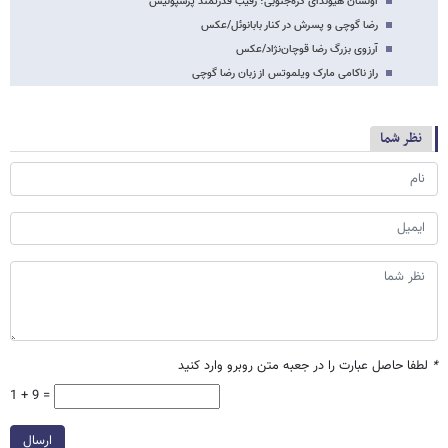
اولسان هیوندای کره‌جنوبی؛ رقیب قدرتمند پرسپولیس‎‌
رضا گوچی و پسرش در کنار بابانوئل/عکس
آرزوی بزرگ رضا قوچان‌نژاد/عکس
راز ناکامی مارک ویلموتس از زبان رضا گوچی
نظر شما
*
لطفا حاصل عبارت را در جعبه متن روبرو وارد کنید
1 + 9 =
ارسال