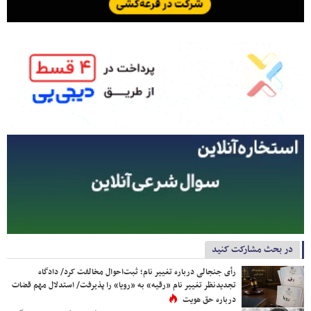
در بحث مشارکت کنید
رأی جنجالی درباره تغییر نام؛ ثبت‌احوال مخالفت کرد/ دادگاه
تجدیدنظر تغییر نام «رقیه» به «رویا» را پذیرفت/ استدلال مهم قضات
درباره حق هویت