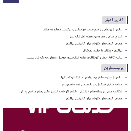
آخرین اخبار
عکس | رونمایی از تیم جدید جهانبخش؛ بازگشت دوباره به هلند!
اعلام اسامی محرومین هفته اول لیگ برتر
معرفی گزینه‌های نکونام برای کادرفنی تراکتور
تراکتور - پیکان با حضور تماشاگر
بیانیه AFC، یوفا و کونکاکاف علیه اینفانتینو؛ فوتبال متعلق به یک فرد نیست
پربیننده‌ترین
عکس | ستاره سابق پرسپولیس در لیگ ازبکستان!
مدافع سابق استقلال در یک‌قدمی تیم منصوریان
شکایت مسی از رسانه‌های آرژانتینی؛ خشم لئو بابت انتشار عکس‌های مراسم پدرش
معرفی گزینه‌های نکونام برای کادرفنی تراکتور