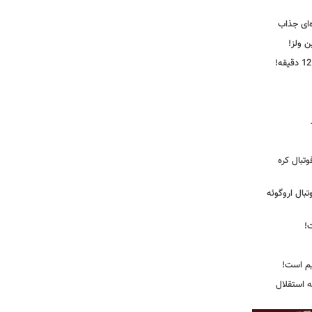
‌ای جذاب
ین ولز!
تبال کره
ی فوتبال اروگوئه
!
یم است!
ه استقلال