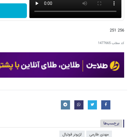
256 251
کد مطلب
1477665
برچسب‌ها
مهدی طارمی
لژیونر فوتبال