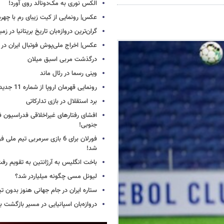
الکس نوری به مک‌دونالد روی آورد!
عکس| رونمایی از کیت زیبای رم با چهره
گران‌ترین دروازه‌بان تاریخ بریتانیا در زم
عکس| اخراج ملی‌پوش فوتبال ایران در 12 دقیقه!
درگذشت مربی اسبق میلان
وینی رسما در رئال ماند
رونمایی قهرمان اروپا از شماره 11 جدید
برد استقلال در بازی تدارکاتی
افشای رفتارهای غیراخلاقی فدراسیون فو
جنوبی!
فورلان برای 6 بازی سرمربی تیم مل
شد!
باخت انگلیس به آرژانتین به تقویم رفت
لیونل مسی چگونه میلیاردر شد؟
ستاره ایران در جام جهانی هنوز بدون ت
دروازه‌بان اسپانیایی در مسیر بازگشت ب