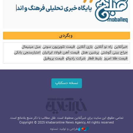
وبگردی
خبرآنلاین
راه نو آنلاین
بازی آنلاین
قیمت تلویزیون سونی
مبل مینیمال
جراح بینی گوشتی
پرشین هتل
قیمت آهن فولاد ایرانیان
اعتبارسنجی بانکی
قیمت طلا امروز
بلیط قطار
شرکت رادوکو
قیمت پروفیل
نسخه دسکتاپ
تمامی حقوق این سایت برای خبرآنلاین محفوظ است. نقل مطالب با ذکر منبع بلامانع است.
Copyright © 2025 khabaronline News Agancy, All rights reserved
طراحی و تولید: نستوه