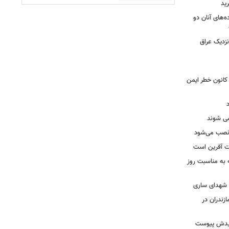
ید
ه‌های آنان دو
نزدیک عراق
حول بی سابقه در برق لرستان / ۳۲۳ کانون خطر ایمن
ه نصب می‌شود
یت آفرین است
ه به مناسبت روز
ه شهدای ساری
زندران در
شهیدش پیوست