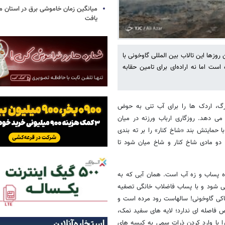
میانگین زمان خاموشی برق در استان م
یافت
روزها این تالاب بین المللی گاوخونی با
ست اما نه اراده‌ای برای تامین حقابه
زرگ، اردک ها را برای آب تنی به حوض
ی دهد. روزگاری ارباب ورزنه در میان
 حمایتش بند «شاخ کنار» را بر ته بندی
 دو مادی شاخ کنار و شاخ میان شود تا
ده پساب و زه آب است. همان آبی که به
ی شود و با پساب فاضلاب خانگی تصفیه
اکی گاوخونی! سالهاست رود مرده است و
ض فاصله ای ندارد؛ لایه های سفید نمک،
ا با وارد کردن ذرات سمی به کیسه های