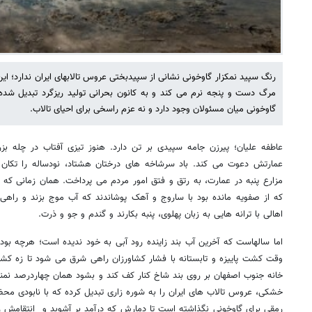
رنگ سپید نمکزار گاوخونی نشانی از سپیدبختی عروس تالابهای ایران ندارد؛ این 
مرگ دست و پنجه نرم می کند و به کانون بحرانی تولید ریزگرد تبدیل شده ا
گاوخونی میان مسئولان وجود دارد و نه عزم راسخی برای احیای تالاب.
عاطفه علیان؛ پیرزن جامه سپیدی بر تن دارد. هنوز تیزی آفتاب در چله ب
عمارتش دعوت می کند. باد سرشاخه های درختان هشتاد، نودساله را تکان م
مزارع پنبه در عمارت، به رتق و فتق امور مردم می پرداخت. همان زمانی که با
که از صفویه مانده بود با ساروج و آهک پوشاندند که آب موج بزند و راهی
اهالی با ترانه هایی به زبان پهلوی، پنبه بکارند و گندم و جو و ذرت.
اما سالهاست که آخرین آب بند زاینده رود آبی به خود ندیده است؛ هرچه بو
وقت کشت پاییزه و تابستانه با فشار کشاورزان راهی شرق می شود تا زه کش
خانه جنوب اصفهان بر روی بند شاخ کنار کف کند و بشود همان چهاردرصد نمن
خشکی، عروس تالاب های ایران را به شوره زاری تبدیل کرده که با نابودی مح
رمقی برای گاوخونی نگذاشته است تا دمارش که درآمد بر آشوبد و انتقامش ر