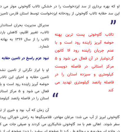
او که بهره برداری از سد ایزدخواست را در خشکی تالاب گاوخونی موثر می داند
این سد حقابه تالاب گاوخونی از رودخانه ایزدخواست توسط استان فارس تامی
مدیرکل مدیریت بحران استاندا
تالاب، تغییر اقلیم، کاهش بار
تالاب گاوخونی پست ترین پهنه
تالاب را از س
حوضه آبریز زاینده رود است و با
شمارد.
عدم جریان زاینده رود ۱۶ کانون
گردوغبار در آن فعال می شود و ۵
نبود عزم راسخ در تامین حقابه و
مرکز استانی در فاصله دویست
او با ابراز نگرانی از تامین ن
کیلومتری و سیزده استان را در
تامین حقابه و احیای این تالا
فاصله پانصد کیلومتری تهدید می
کند
فعال می شود و 
استان را در فاصله پانصد کیلومت
آن زمان که آب بود و خبری از تو
گاوخونی لبریز از آب می شد؛ مرغان مهاجر، فلامینگوها به راحتی خوراکی پیدا
سفر شوند. اهالی هم با مد گاوخونی شالیکاری می کردند و صیفی جات می کاشتند
در جاده ای مخروبه و پرچاله طی کرد تا صفحه ای سفید را دید؛ صفحه ای از 