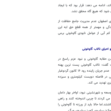
، ادامه می دهد: قرار بود که با ایجاد
ن شود که هیچ گاه محقق نشد.
ری اصفهان عدم مدیریت جامع حفاظت از
ندگی و مهمتر از همه قطع حق ابه این
ال ۱۳۶۶ به بهانه کم آبی از عوامل نابودی گاوخونی برمی
 احیای تالاب گاوخونی
شدن حقابه گاوخونی و نبود عزم راسخ در
ب گفت: تالاب گاوخونی پست ترین پهنه
حوضه آبریز زاینده رود است و با عدم جریان زاینده رود ۱۶ کانون گردوغبار
۵ مرکز استانی در فاصله دویست کیلومتری و سیزده
ری تهدید می کند.
سعه و شهرنشینی نبود، اواخر بهار دامان
 می کردند تا چربی اندوخته کنند و راهی
.اما حالا باید از ورزنه تا گاوخونی را
نمک؛ پیشروی کویر؛ پیشروی مرگ.