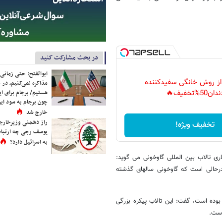
در بحث مشارکت کنید
ابوالفتح: حتی زمانی 
 از روش خانگی سفیدکننده
مذاکره نمی‌کنیم، در 
دان50%تخفیف🔥
هستیم/ برجام برای ای
چون برجام به سود ایرا
خارج شد
راز دشمنی وزیرخارجه 
تخفیف ویژه!
یوسف رجی چه ارتباط
به اسرائیل دارد؟
تانداری اصفهان با اشاره به مساحت ۴۷ هزار هکتاری تالاب بین المللی گاوخونی می گوید:
درحالی است که گاوخونی سالهای گذشته
بوده است، گفت: این تالاب پیکره بزرگی
است.