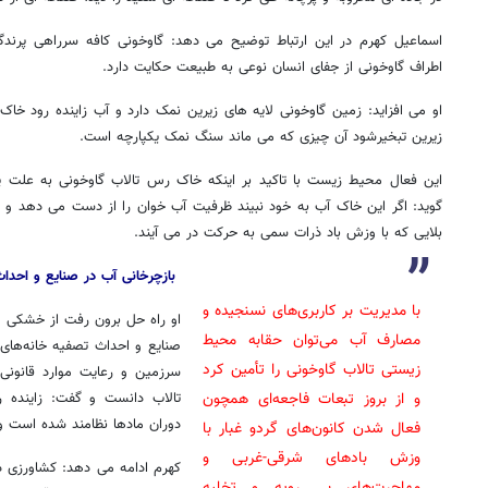
اسماعیل کهرم در این ارتباط توضیح می دهد: گاوخونی کافه سرراهی پرندگ
اطراف گاوخونی از جفای انسان نوعی به طبیعت حکایت دارد.
او می افزاید: زمین گاوخونی لایه های زیرین نمک دارد و آب زاینده رود خاک را
زیرین تبخیرشود آن چیزی که می ماند سنگ نمک یکپارچه است.
این فعال محیط زیست با تاکید بر اینکه خاک رس تالاب گاوخونی به علت پد
گوید: اگر این خاک آب به خود نبیند ظرفیت آب خوان را از دست می دهد 
بلایی که با وزش باد ذرات سمی به حرکت در می آیند.
بازچرخانی آب در صنایع و احداث
با مدیریت بر کاربری‌های نسنجیده و
او
راه حل برون رفت از خشکی تا
مصارف آب می‌توان حقابه محیط
صنایع و احداث تصفیه خانه‌های
زیستی تالاب گاوخونی را تأمین کرد
سرزمین و رعایت موارد قانون
و از بروز تبعات فاجعه‌ای همچون
تالاب دانست و گفت: زاینده ر
دوران مادها
نظامند
شده است و 
فعال شدن کانون‌های گردو غبار با
وزش بادهای شرقی-غربی و
کهرم ادامه می دهد: کشاورزی د
مهاجرت‌های بی رویه و تخلیه