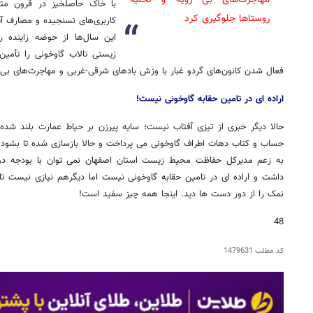
با خاک حاصلخیز در قرون متم
روستاها جلوگیری کرد
کاربری‌های نسنجیده و مصارف آب
این سال‌ها از حوضه زاینده ر
زیستی تالاب گاوخونی را تأمین
فعال شدن کانون‌های گردو غبار با وزش بادهای شرقی-غربی و مهاجرت‌های بی ر
اراده ای در تامین حقابه گاوخونی نیست!
حالا دیگر خبری از تیزی آفتاب نیست؛ سایه پیرزن بر حیاط عمارت بلند شده
حساب و کتاب دهات اطراف گاوخونی می پرداخت و حالا بازسازی شده تا بشود ی
به زعم مدیرکل حفاظت محیط زیست استان اصفهان نمی توان با بودجه دو میل
داشت و اراده ای در تامین حقابه گاوخونی نیست اما دیگرهم نیازی نیست تا 
نمک را از دور دست ها دید. اینجا همه چیز سفید است!
48
کد مطلب
1479631