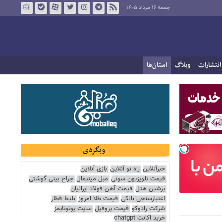
جمعه ۱۶ مرداد ۱۴۰۵
انتشارات
وبلاگ
استان‌ها
وبگردی
خبرآنلاین
راه نو آنلاین
بازی آنلاین
قیمت تلویزیون سونی
مبل مینیمال
جراح بینی گوشتی
پرشین هتل
قیمت آهن فولاد ایرانیان
اعتبارسنجی بانکی
قیمت طلا امروز
بلیط قطار
شرکت رادوکو
قیمت پروفیل
سایت یوتوتایمز
خرید اکانت chatgpt