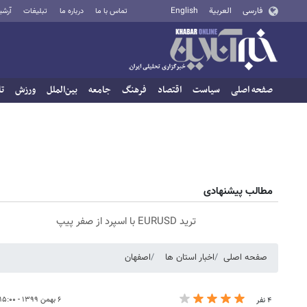
فارسی
العربية
English
تماس با ما
درباره ما
تبلیغات
آرشی
صفحه اصلی
سیاست
اقتصاد
فرهنگ
جامعه
بین‌الملل
ورزش
تا
مطالب پیشنهادی
ترید EURUSD با اسپرد از صفر پیپ
صفحه اصلی
اخبار استان ها
اصفهان
۶ بهمن ۱۳۹۹ - ۱۵:۰۰
۴ نفر