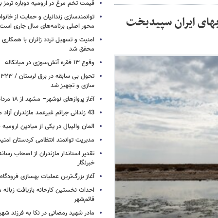
قیمت تخم مرغ در ارومیه دوباره ترمز بر
توانمندسازی زندانیان و حمایت از خانواد
بهای ایران سپیدبخت
محور اصلی برنامه‌های سال جاری است
امنیت و تسهیل تردد زائران با همکاری 
محقق شد
وقوع ۱۳ فقره آتش‌سوزی در میانکاله
ت
سازی و تجهیز شد
آغاز پروازهای نوشهر– مشهد از ۱۸ مرداد
43 زندانی جرائم غیرعمد مازندران آزاد می شوند
المان والیبال در یکی از میادین ارومی
مدیریت توانمند انتظامی کردستان امن
تقدیر استاندار مازندران از اصحاب رسان
خبرنگار
آغاز بزرگ‌ترین عملیات بهسازی فرودگا
احداث نخستین کارخانه بازیافت زباله ما
قائم‌شهر
مادر شهید رمضانی در نکا به فرزند 