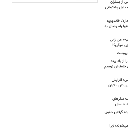
 از بمباران
 دلیل پشتیبانی
رد/ خاندوزی:
نها راه وصال به
به/ من زابل
چی میگی؟!
 پیوست
از یاد برد/
 خامنه‌ای ترسیم
؛ افزایش
ن دارو ناتوان
ت سفرهای
ل
یده گرفتن حقوق
ی‌شوند؛ زیرا