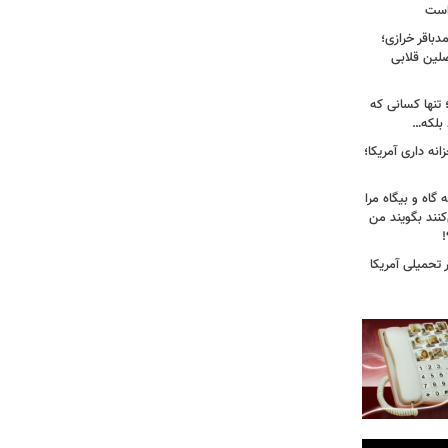
 است
باقر خرازی؛
لین قلابی
 تنها کسانی که
د بلکه…
نه داری آمریکا؛
 گاه و بیگاه مرا
هٔ ۸۸"معرفی می‌کنند بگویند من
!
تحمیلی آمریکا