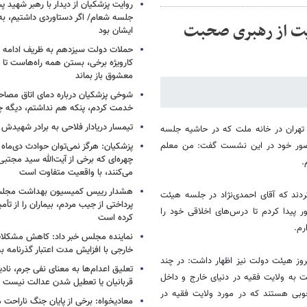
روایت پزشکیان از دیدار با رهبر شهید پس
جلسه شعام/ اگر دستاوردی داشتیم، به
مایت از رهبری صحبت
ایشان بود
حملات دولت سیزدهم به ظریف ادامه دا
کارویژه برخی، بستن همه راه‌هاست تا ت
معشوق باز بماند
شوخی پزشکیان درباره دمای اتاق مصاح
خدمت کردم، پنکه هم نداشتم، دیگه 
تیمسار دریادار فلاحی به برادر شهیدش
م تهران در خانه ملت که در حاشیه جلسه
 حضور خود در این نشست گفت: من معلم
پزشکیان: هرگز نمی‌توان حوادث دی‌ماه را 
چهره‌ای که برخی از آیت‌الله سید مجتبی
.
می‌کنند، با واقعیت متفاوت است
هشدار رییس کمیسیون بهداشت مجلس
ردند که آقای احمدی‌نژاد در جلسه هیئت
پرداختی از جیب مردم، بیماران را از تأمی
ر پیدا کردم تا درس‌های اخلاقی خود را
کرده است
رم.
نماینده مجلس خبر داد: کاهش مشکلا
خارجی با افزایش مدت اعتبار گذرنامه به ۱۰ سا
روز هیئت دولت نیز اظهار داشت: در چند
تعلیق اعدام‌ها به معنای نفی جرم، ناد
 به ولایت فقیه در دنیای خارج و داخل
قربانیان یا تعطیل شدن عدالت نیست
خوبی هستند که در مورد ولایت فقیه در
معادیخواه: برخی از پایان جنگ ناراحت م