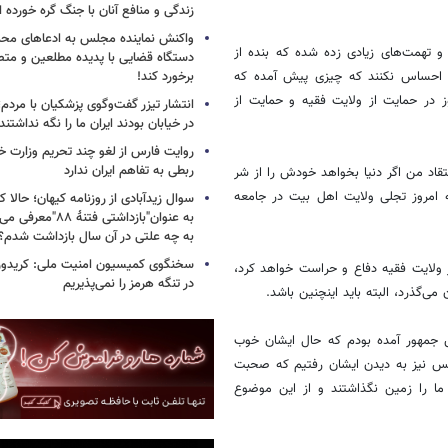
زندگی و منافع آنان با جنگ گره خورده
واکنش نماینده مجلس به ادعاهای محمد
 و تهمت‌های زیادی زده شده که بنده از
دستگاه قضایی با پدیده مطلعین و متص
ان احساس نکنند که چیزی پیش آمده که
برخورد کند!
وز در حمایت از ولایت فقیه و حمایت از
انتشار تیزر گفت‌وگوی پزشکیان با مردم؛
در خیابان بودند ایران ما را نگه نداشتن
روایت فارس از لغو چند تحریم وزارت خزا
ربطی به تفاهم ایران ندارد
تقاد من اگر دنیا بخواهد خودش را از شر
ه امروز تجلی ولایت اهل بیت در جامعه
سوال زیدآبادی از روزنامه کیهان؛ حالا که
به عنوان"بازداشتی فتن
به چه علتی در آن سال بازداشت شدم؟
سخنگوی کمیسیون امنیت ملی: کریدور 
ز ولایت فقیه دفاع و حراست خواهد کرد،
در تنگه هرمز را نمی‌پذیریم
ی‌گذرد، البته باید اینچنین باشد.
ئیس جمهور آمده بودم که حال ایشان خوب
نیز با حدود 10 نفر از نمایندگان مجلس نیز به دیدن ایشان رفتیم که صحبت
 ما را زمین نگذاشتند و از این موضوع