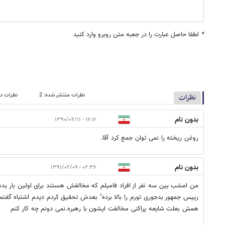
*
لطفا حاصل عبارت را در جعبه متن روبرو وارد کنید
نظرات منتشر شده: 2
نظرات در
نظرات
بدون نام
۱۶:۱۶ - ۱۳۹۰/۰۲/۱۱
روغن ریخته را نمی توان جمع کرد آقا.
بدون نام
۰۲:۳۶ - ۱۳۹۱/۰۲/۰۹
من امشب بین سه نفر از افراد فامیلم که مخالفش هستند برای اولین بار بدش
رییس جمهور بدجوری تورم را بالا برده" بعدش تحقیق کردم دیدم اشتباه گفت
همش بعلت شایعه پراکنی مخالفت ایشون با رهبره.نمی دونم چه کار کنم