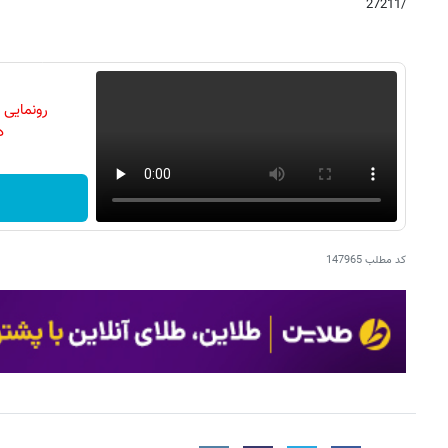
/27211
رونمایی
دن
کد مطلب
147965