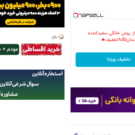
 از روش خانگی سفیدکننده
دان50%تخفیف🔥
تخفیف ویژه!