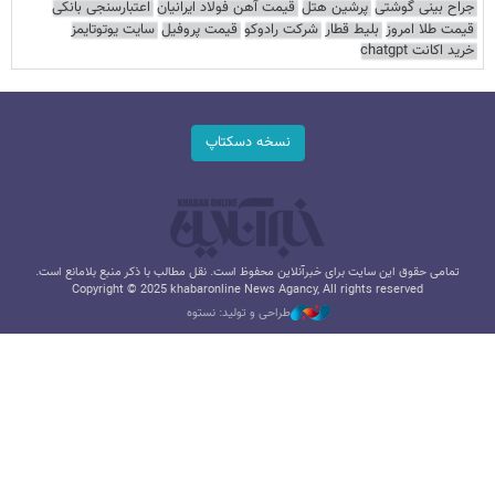
جراح بینی گوشتی
پرشین هتل
قیمت آهن فولاد ایرانیان
اعتبارسنجی بانکی
قیمت طلا امروز
بلیط قطار
شرکت رادوکو
قیمت پروفیل
سایت یوتوتایمز
خرید اکانت chatgpt
نسخه دسکتاپ
تمامی حقوق این سایت برای خبرآنلاین محفوظ است. نقل مطالب با ذکر منبع بلامانع است.
Copyright © 2025 khabaronline News Agancy, All rights reserved
طراحی و تولید: نستوه