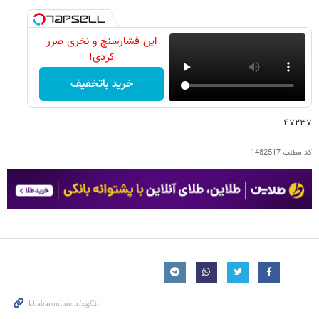
این فشارسنج و نخری ضرر
کردی!
خرید باتخفیف
۴۷۲۳۷
کد مطلب
1482517