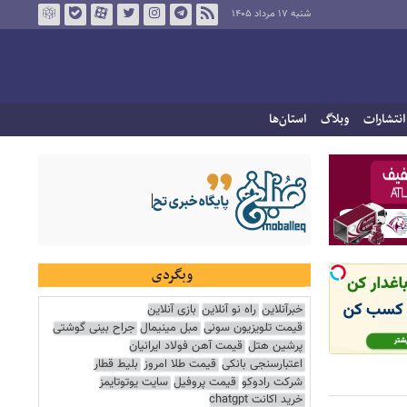
شنبه ۱۷ مرداد ۱۴۰۵
انتشارات
وبلاگ
استان‌ها
وبگردی
خبرآنلاین
راه نو آنلاین
بازی آنلاین
قیمت تلویزیون سونی
مبل مینیمال
جراح بینی گوشتی
پرشین هتل
قیمت آهن فولاد ایرانیان
اعتبارسنجی بانکی
قیمت طلا امروز
بلیط قطار
شرکت رادوکو
قیمت پروفیل
سایت یوتوتایمز
خرید اکانت chatgpt