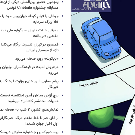
پنجمین حضور بین‌المللی «یکی از آن‌ه
مسابقه جشنواره Cinétoile تونس
جوانان با فیلم کوتاه جهان‌بینی خود را ت
خلأ بزرگ سرمایه
معرفی هیئت داوران سوگواره ملی نمای
مذهبی «نی‌ناله»
قمصری در تهران کنسرت برگزار می‌کند؛
تازه از موسیقی ایرانی
«بایکوت» روی صحنه می‌رود
«رهروان امید» در فرهنگسرای نیاوران
می‌رود
پیام معاون امور هنری وزارت فرهنگ به
خبرنگار
برج آزادی میزبان آیین اختتامیه نخستی
«میراث محتشم کاشانی» می‌شود
نمایش‌های کشور، ٢ شب به صحنه نمی‌روند
از اتاق خبر تا خط مقدم مرگ؛ خبرنگاران
اول اخبار جهان شدند!
بیست‌ویکمین جشنواره نمایش عروسکی