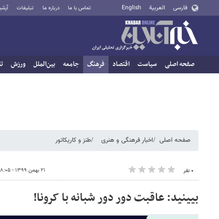
فارسی
العربية
English
تماس با ما
درباره ما
تبلیغات
آرشی
صفحه اصلی
سیاست
اقتصاد
فرهنگ
جامعه
بین‌الملل
ورزش
تا
صفحه اصلی
اخبار فرهنگی و هنری
طنز و کاریکاتور
۲۱ بهمن ۱۳۹۹ - ۰۸:۰۵
۰ نفر
بیینید: عاقبت دور دور شبانه با کرونا!