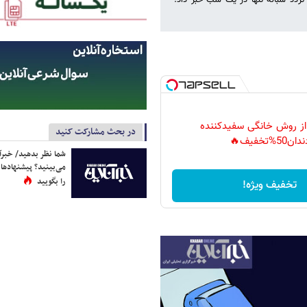
 طی طرح محدودیت تردد شبانه تنها در یک شب خبر داد.
 از روش خانگی سفیدکننده
در بحث مشارکت کنید
دان50%تخفیف🔥
شما نظر بدهید/ خبرآن
می‌بینید؟ پیشنهادها 
را بگویید
تخفیف ویژه!