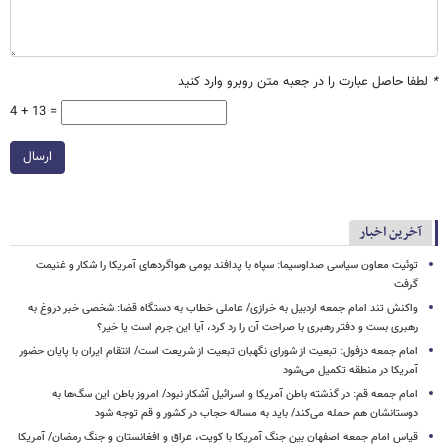
*
لطفا حاصل عبارت را در جعبه متن روبرو وارد کنید
4 + 13 =
ارسال
آخرین اخبار
توئیت معاون سیاسی صداوسیما: سپاه با پدافند بومی هواگردهای آمریکا را شکار و غنیمت
گرفت
واکنش تند امام جمعه اردبیل به خرازی/ عاملی خطاب به دستگاه قضا: شخصی خبر دروغ به
رهبری بست و دفتر رهبری با صراحت آن را رد کرد، آیا این جرم است یا خیر؟
امام جمعه دزفول: تبعیت از شورای نگهبان تبعیت از شریعت است/ انتقام ایران با پایان حضور
آمریکا در منطقه تکمیل می‌شود
امام جمعه قم: در گذشته باطن آمریکا و اسرائیل آشکار نبود/ امروز باطن این سگ‌ها به
دوستانشان هم حمله می‌کند/ باید به مساله حجاب در کشور و قم توجه شود
قیاس امام جمعه اصفهان بین جنگ آمریکا با کویت، عراق و افغانستان و جنگ رمضان/ آمریکا