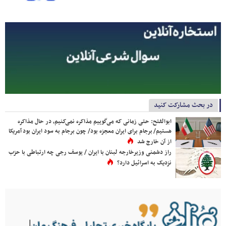
در بحث مشارکت کنید
ابوالفتح: حتی زمانی که می‌گوییم مذاکره نمی‌کنیم، در حال مذاکره
هستیم/ برجام برای ایران معجزه بود/ چون برجام به سود ایران بود آمریکا
از آن خارج شد
راز دشمنی وزیرخارجه لبنان با ایران / یوسف رجی چه ارتباطی با حزب
نزدیک به اسرائیل دارد؟