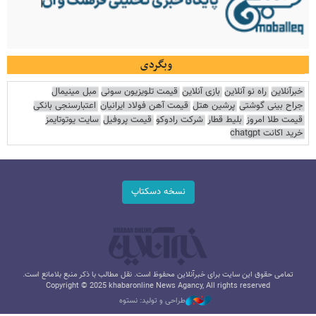
وبگردی
خبرآنلاین
راه نو آنلاین
بازی آنلاین
قیمت تلویزیون سونی
مبل مینیمال
جراح بینی گوشتی
پرشین هتل
قیمت آهن فولاد ایرانیان
اعتبارسنجی بانکی
قیمت طلا امروز
بلیط قطار
شرکت رادوکو
قیمت پروفیل
سایت یوتوتایمز
خرید اکانت chatgpt
نسخه دسکتاپ
تمامی حقوق این سایت برای خبرآنلاین محفوظ است. نقل مطالب با ذکر منبع بلامانع است.
Copyright © 2025 khabaronline News Agancy, All rights reserved
طراحی و تولید: نستوه