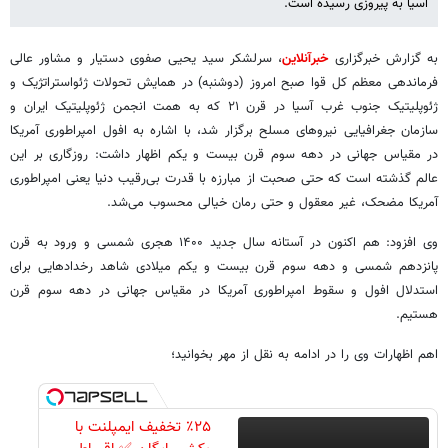
آسیا به پیروزی رسیده است.
به گزارش خبرگزاری
خبرآنلاین
، سرلشکر سید یحیی صفوی دستیار و مشاور عالی
فرماندهی معظم کل قوا صبح امروز (دوشنبه) در همایش تحولات ژئواستراتژیک و
ژئوپلیتیک جنوب غرب آسیا در قرن ۲۱ که به همت انجمن ژئوپلیتیک ایران و
سازمان جغرافیایی نیروهای مسلح برگزار شد، با اشاره به افول امپراطوری آمریکا
در مقیاس جهانی در دهه سوم قرن بیست و یکم اظهار داشت: روزگاری بر این
عالم گذشته است که حتی صحبت از مبارزه با قدرت بی‌رقیب دنیا یعنی امپراطوری
آمریکا مضحک، غیر معقول و حتی رمان خیالی محسوب می‌شد.
وی افزود: هم اکنون در آستانه سال جدید ۱۴۰۰ هجری شمسی و ورود به قرن
پانزدهم شمسی و دهه سوم قرن بیست و یکم میلادی شاهد رخدادهایی برای
استدلال افول و سقوط امپراطوری آمریکا در مقیاس جهانی در دهه سوم قرن
هستیم.
اهم اظهارات وی را در ادامه به نقل از مهر بخوانید؛
٪۲۵ تخفیف ایمپلنت با