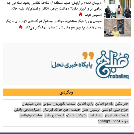
«پیمان مکه» و آرایش جدید منطقه / ائتلاف نظامی جدید اسلامی چه
پیامی برای تهران دارد؟ / مثلث ریاض، آنکارا و اسلام‌آباد علیه خلاء
امنیتی غرب
سوسن پرور: دیگر «عاشق» حرفه‌ام نیستم/ شو آف‌های لازم برای بازیگر
بودن را ندارم/ مِهر هم مثل نان آدم‌ها را نمک‌گیر می‌کند
وبگردی
خبرآنلاین
راه نو آنلاین
بازی آنلاین
قیمت تلویزیون سونی
مبل مینیمال
جراح بینی گوشتی
پرشین هتل
قیمت آهن فولاد ایرانیان
اعتبارسنجی بانکی
قیمت طلا امروز
بلیط قطار
شرکت رادوکو
قیمت پروفیل
سایت یوتوتایمز
خرید اکانت chatgpt