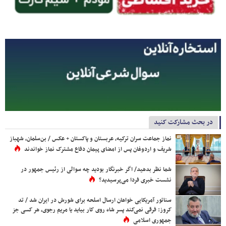
در بحث مشارکت کنید
نماز جماعت سران ترکیه، عربستان و پاکستان + عکس / بن‌سلمان، شهباز
شریف و اردوغان پس از امضای پیمان دفاع مشترک نماز خواندند
شما نظر بدهید/ اگر خبرنگار بودید چه سوالی از رئیس جمهور در
نشست خبری فردا می‌پرسیدید؟
سناتور آمریکایی خواهان ارسال اسلحه برای شورش در ایران شد / تد
کروز: فرقی نمی‌کند پسر شاه روی کار بیاید یا مریم رجوی، هر کسی جز
جمهوری اسلامی