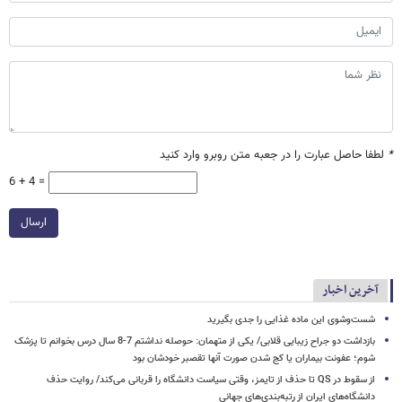
*
لطفا حاصل عبارت را در جعبه متن روبرو وارد کنید
6 + 4 =
ارسال
آخرین اخبار
شست‌وشوی این ماده غذایی را جدی بگیرید
بازداشت دو جراح زیبایی قلابی/ یکی از متهمان: حوصله نداشتم 7-8 سال درس بخوانم تا پزشک
شوم؛ عفونت بیماران یا کج شدن صورت آنها تقصبر خودشان بود
از سقوط در QS تا حذف از تایمز، وقتی سیاست دانشگاه را قربانی می‌کند/ روایت حذف
دانشگاه‌های ایران از رتبه‌بندی‌های جهانی