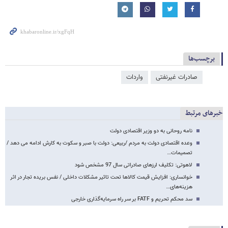
برچسب‌ها
صادرات غیرنفتی
واردات
خبرهای مرتبط
نامه روحانی به دو وزیر اقتصادی دولت
وعده اقتصادی دولت به مردم /ربیعی: دولت با صبر و سکوت به کارش ادامه می دهد /
تصمیمات…
لاهوتی: تکلیف ارزهای صادراتی سال 97 مشخص شود
خوانساری:‌ افزایش قیمت کالاها تحت تاثیر مشکلات داخلی / نفس بریده تجار در اثر
هزینه‌های…
سد محکم تحریم و FATF بر سر راه سرمایه‌گذاری خارجی