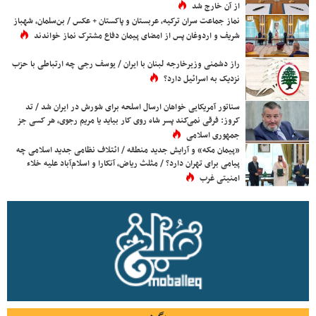
از آن خارج شد
نماز جماعت سران ترکیه، عربستان و پاکستان + عکس / بن‌سلمان، شهباز
شریف و اردوغان پس از امضای پیمان دفاع مشترک نماز خواندند
راز دشمنی وزیرخارجه لبنان با ایران / یوسف رجی چه ارتباطی با حزب
نزدیک به اسرائیل دارد؟
سناتور آمریکایی خواهان ارسال اسلحه برای شورش در ایران شد / تد
کروز: فرقی نمی‌کند پسر شاه روی کار بیاید یا مریم رجوی، هر کسی جز
جمهوری اسلامی
«پیمان مکه» و آرایش جدید منطقه / ائتلاف نظامی جدید اسلامی چه
پیامی برای تهران دارد؟ / مثلث ریاض، آنکارا و اسلام‌آباد علیه خلاء
امنیتی غرب