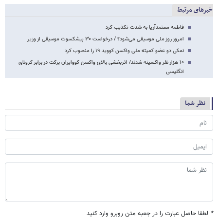
خبرهای مرتبط
فاطمه معتمدآریا به شدت تکذیب کرد
امروز روز ملی موسیقی می‌شود؟ / درخواست ۳۰ پیشکسوت موسیقی از وزیر
نمکی دو عضو کمیته ملی واکسن کووید ۱۹ را منصوب کرد
۱۰ هزار نفر واکسینه شدند/ اثربخشی بالای واکسن کووایران برکت در برابر کرونای
انگلیسی
نظر شما
*
لطفا حاصل عبارت را در جعبه متن روبرو وارد کنید