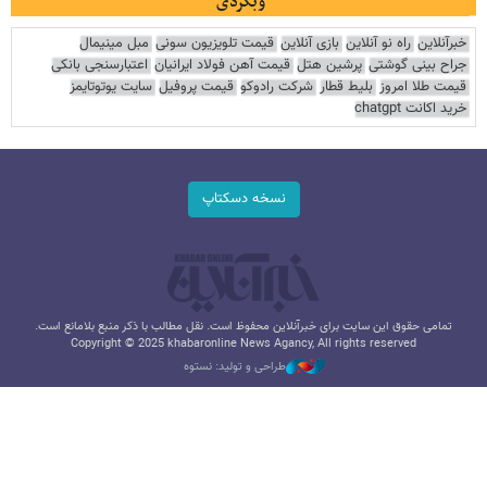
وبگردی
خبرآنلاین
راه نو آنلاین
بازی آنلاین
قیمت تلویزیون سونی
مبل مینیمال
جراح بینی گوشتی
پرشین هتل
قیمت آهن فولاد ایرانیان
اعتبارسنجی بانکی
قیمت طلا امروز
بلیط قطار
شرکت رادوکو
قیمت پروفیل
سایت یوتوتایمز
خرید اکانت chatgpt
نسخه دسکتاپ
تمامی حقوق این سایت برای خبرآنلاین محفوظ است. نقل مطالب با ذکر منبع بلامانع است.
Copyright © 2025 khabaronline News Agancy, All rights reserved
طراحی و تولید: نستوه