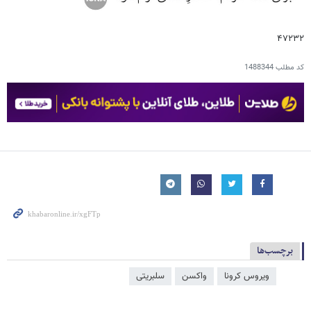
۴۷۲۳۲
کد مطلب
1488344
برچسب‌ها
ویروس کرونا
واکسن
سلبریتی