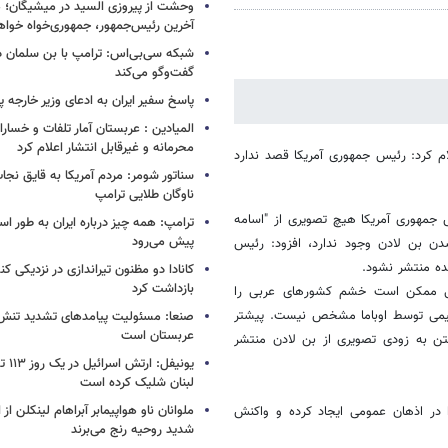
وحشت از پیروزی السید در میشیگان؛ 
آخرین رئیس‌جمهور، جمهوری‌خواه خواه
شبکه سی‌بی‌اس: ترامپ با بن سلمان درب
گفت‌وگو می‌کند
پاسخ سفیر ایران به ادعای وزیر خارجه 
المیادین : عربستان آمار تلفات و خسار
محرمانه و غیرقابل انتشار اعلام کرد
ام کرد: رئیس جمهوری آمریکا قصد ندارد
سناتور شومر: مردم آمریکا به قایق نجات 
ناوگان طلایی ترامپ
 جمهوری آمریکا هیچ تصویری از "اسامه
ترامپ: همه چیز درباره ایران به طور ا
پیش می‌رود
دن بن لادن وجود ندارد، افزود: رئیس
ده منتشر نشود.
کانادا دو مظنون تیراندازی در نزدیکی کن
بازداشت کرد
ایی ممکن است خشم کشورهای عربی را
تصمیمی توسط اوباما مشخص نیست. پیشتر
صنعا: مسئولیت پیامدهای تشدید تنش 
عربستان است
نگتن به زودی تصویری از بن لادن منتشر
یونیفل
لبنان شلیک کرده است
ملوانان ناو هواپیمابر آبراهام لینکلن ا
 در اذهان عمومی ایجاد کرده و واکنش
شدید روحیه رنج می‌برند