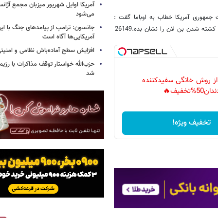
آمریکا اوایل شهریور میزبان مجمع آژان
می‌شود
 جمهوری آمریکا خطاب به اوباما گفت :
جانسون: ترامپ از پیامدهای جنگ با ایرا
ه شدن بن لان را نشان بده.26149
آمریکایی‌ها آگاه است
افزایش سطح آماده‌باش نظامی و امنیتی
حزب‌الله خواستار توقف مذاکرات با رژ
شد
 از روش خانگی سفیدکننده
دان50%تخفیف🔥
تخفیف ویژه!