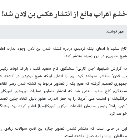
خشم اعراب مانع از انتشار عکس بن لادن شد!
مهر نوشت:
کاخ سفید با ادعای اینکه تردیدی درباره کشته شدن بن لادن وجود ندارد، اعل
هیچ تصویری در این زمینه منتشر کند.
به گزارش شینهوا، "جان کارنی" سخنگوی کاخ سفید گفت : باراک اوباما رئیس
بن لادن" منتشر نخواهد کرد. وی با ادعای اینکه هیچ تردیدی در کشته ش
جمهوری تصمیم گرفته که هیچ یک از تصاویر مربوط به کشته شدن رهبر القاع
سخنگوی کاخ سفید مدعی شد که انتشار تصاویر عملیات نیروهای آمریک
برانگیخته و امنیت ملی آمریکا را به خطر اندازد. هنوز دلیل اتخاذ چنین 
"لئون پانتا" رئیس سازمان اطلاعات مرکزی آمریکا(سیا) اعلام کرده بود واش
خواهد کرد.
این در حالی است که منتشر نشدن تصویر جنازه بن لادن سوالات زیادی را
مخالفان اوباما را به دنبال داشته است.