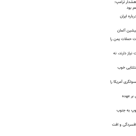
هشدار ترامپ:
م بود
اره ایران
پیشین آلمان
ات حملات یمن را
نیاز دارند، نه
ستثنایی خوب
سولگری آمریکا را
بر عهده
: ارتش اسرائیل در یک روز ۱۱۳ توپ به جنوب
ز افسردگی و افت