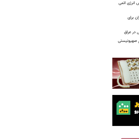
س انرژی اتمی
ن برای
 در عراق
یم صهیونیستی