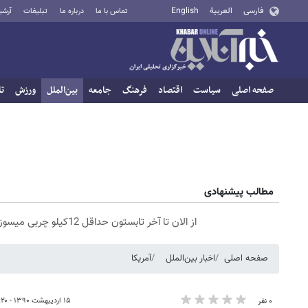
فارسی
العربية
English
تماس با ما
درباره ما
تبلیغات
آرشی
صفحه اصلی
سیاست
اقتصاد
فرهنگ
جامعه
بین‌الملل
ورزش
تا
مطالب پیشنهادی
از الان تا آخر تابستون حداقل 12کیلو چربی میسوزونی🧨
صفحه اصلی
اخبار بین‌الملل
آمریکا
۱۵ اردیبهشت ۱۳۹۰ - ۱۳:۲۰
۰ نفر