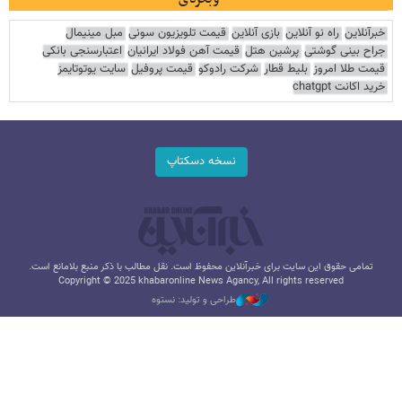
خبرآنلاین
راه نو آنلاین
بازی آنلاین
قیمت تلویزیون سونی
مبل مینیمال
جراح بینی گوشتی
پرشین هتل
قیمت آهن فولاد ایرانیان
اعتبارسنجی بانکی
قیمت طلا امروز
بلیط قطار
شرکت رادوکو
قیمت پروفیل
سایت یوتوتایمز
خرید اکانت chatgpt
نسخه دسکتاپ
تمامی حقوق این سایت برای خبرآنلاین محفوظ است. نقل مطالب با ذکر منبع بلامانع است.
Copyright © 2025 khabaronline News Agancy, All rights reserved
طراحی و تولید: نستوه