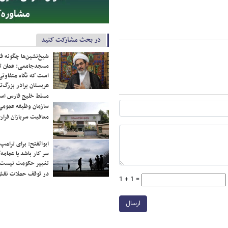
در بحث مشارکت کنید
شیخ‌نشین‌ها چگونه فک
مسجدجامعی: عمان تن
است که نگاه متفاوتی 
عربستان برادر بزرگ‌
مسلط خلیج فارس ا
سازمان وظیفه عمومی 
معافیت سربازان فراری
ابوالفتح: برای ترامپ
سر کار باشد یا عمامه/
تغییر حکومت نیست/ 
در توقف حملات نقش
1 + 1 =
ارسال