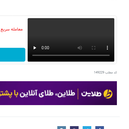
معامله سریع د
کد مطلب
149229