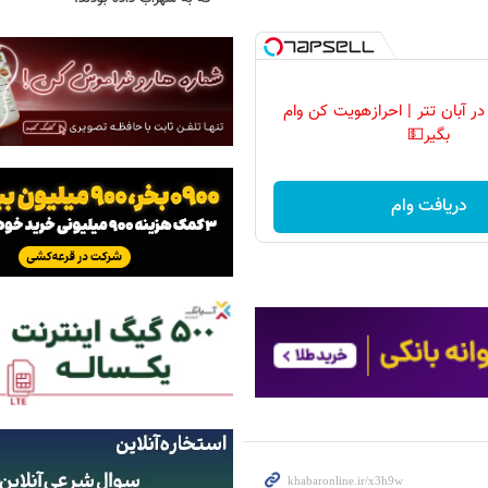
ر آبان تتر | احرازهویت کن وام
بگیر💵
دریافت وام