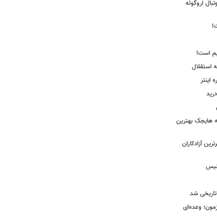
ی فوتبال اروگوئه
!
یم است!
ه استقلال
اینتر
درید
نه هایجک بهترین
رین آزادکاران
ولیس
تاریخی شد
مون؛ وعده‌ای