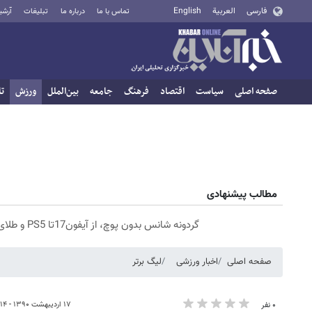
فارسی
العربية
English
تماس با ما
درباره ما
تبلیغات
آرشی
صفحه اصلی
سیاست
اقتصاد
فرهنگ
جامعه
بین‌الملل
ورزش
تا
مطالب پیشنهادی
گردونه شانس بدون پوچ، از آیفون17تا PS5 و طلای دیجیتال و دلار🔥
صفحه اصلی
اخبار ورزشی
لیگ برتر
۱۷ اردیبهشت ۱۳۹۰ - ۱۷:۱۴
۰ نفر