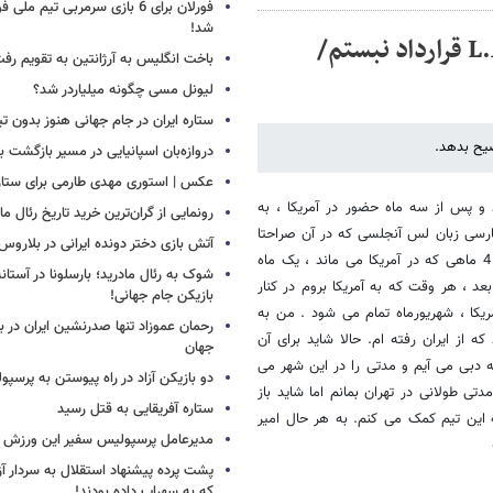
فورلان برای 6 بازی سرمربی تیم مل
شد!
توضیحات عابدزاده به خبرآنلاین: با L.A BLUES قرارداد نبستم/
باخت انگلیس به آرژانتین به تقویم رفت
لیونل مسی چگونه میلیاردر شد؟
ستاره ایران در جام جهانی هنوز بدون ت
ضیح بدهد.
دروازه‌بان اسپانیایی در مسیر بازگشت ب
عکس | استوری مهدی طارمی برای ستاره 
د و پس از سه ماه حضور در آمریکا ، به
رونمایی از گران‌ترین خرید تاریخ رئال ما
فارسی زبان لس آنجلسی که در آن صراحتا
آتش بازی دختر دونده ایرانی در بلاروس
گفته بود برای دو سال با تیم آمریکایی قرارداد بسته و قرار است به ازای هر 4 ماهی که در آمریکا می ماند ، یک ماه
شوک به رئال مادرید؛ بارسلونا در آستا
عد ، هر وقت که به آمریکا بروم در کنار
بازیکن جام جهانی!
کا ، شهریورماه تمام می شود . من به
رحمان عموزاد تنها صدرنشین ایران در برت
ه از ایران رفته ام. حالا شاید برای آن
جهان
ه دبی می آیم و مدتی را در این شهر می
دو بازیکن آزاد در راه پیوستن به پرسپ
 طولانی در تهران بمانم اما شاید باز
ستاره آفریقایی به قتل رسید
این تیم کمک می کنم. به هر حال امیر
مدیرعامل پرسپولیس سفیر این ورزش 
پشت پرده پیشنهاد استقلال به سردار آز
که به سهراب داده بودند!