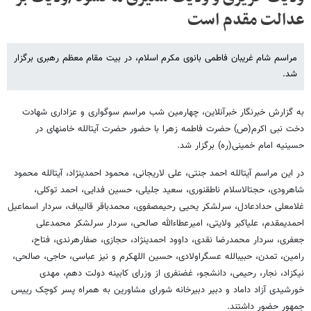
عدالت مقدم است
مراسم شام غریبان فاطمی بانوی مکرم اسلام، در بیت مقام معظم رهبری برگزار
شد.
به گزارش خبرنگار خبرآنلاین، چهارمین شب مراسم سوگواری و عزاداری شهادت
دخت نبی اکرم(ص) حضرت فاطمه زهرا با حضور حضرت آیت​الله خامنه​ای در
حسینیه امام خمینی(ره) برگزار شد.
در این مراسم آیت​الله احمد جنتی، علی لاریجانی، محمود احمدی​نژاد، آیت​الله محمود
شاهرودی، حجت​الاسلام ناطق​نوری، سعید جلیلی، حسین فدایی، احمد توکلی،
غلامعلی حدادعادل، سرلشکر یحیی رحیم​​صفوی، محمدباقر قالیباف، سردار اسماعیل
احمدی​مقدم، علی​اکبر ولایتی، امیرعطاء​​الله صالحی، سردار سرلشکر محمدعلی
جعفری، سردار محمدرضا نقدی، داوود احمدی​نژاد، حجازی، صفارهرندی، فتاح،
رامین، تمدن، حبیب​الله عسگراولادی، حسین الله​کرم و نیز عباسی، حاجی، صالحی،
نیکزاد، نجار، رحیمی، دانشجو، غضنفری از وزرای کابینه دولت دهم، مهدی
خورشیدی آزاد داماد و دبیر دبیرخانه شورای مشاورین به همراه پسر کوچک رییس
جمهور حضور داشتند.