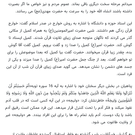
می​دانم مرحله سخت دیگری باقی بماند. عموم مردم و نیز خواص ما اگر بصیرت
داشته باشند انشاء الله خود را به سرعت به حضرت مهدی(عج) می رسانند.
این استاد حوزه و دانشگاه با اشاره به روش خوارج در صدر اسلام گفت: خوارج
قرآن زدگی هم داشتند. شبی حضرت امیرالمومنین(ع) به همراه کمیل از مکانی
گذر می کردند که ناگهان متوجه صدای زیبای تلاوت قرآن شدند. کمیل ایستاد تا
گوش کند. حضرت امیر(ع) کمیل را صدا زد و گفت برویم. کمیل گفت آقا گوش
بده، چقدر زیبا قرآن می​خوانند. حضرت گفت بیا کمیل که بعدا موضوعش را برای
تو خواهم گفت. بعد از جنگ جمل حضرت امیر(ع) کمیل را صدا می​زند و یکی از
جسد های دشمن را نشان می​دهد. می گوید صدای زیبای قرآن آن شب از آن این
فرد است.
پناهیان در بخش دیگر سخنان خود با اشاره به آیه 16 سوره توبه«أَمْ حَسِبْتُمْ أَنْ
تُتْرَکُوا وَلَمَّا یَعْلَمِ اللَّهُ الَّذِینَ جَاهَدُوا مِنْکُمْ وَلَمْ یَتَّخِذُوا مِنْ دُونِ اللَّهِ وَلَا رَسُولِهِ وَلَا
الْمُؤْمِنِینَ وَلِیجَةً» خاطرنشان کرد: «ولیجه» در این آیه کسی است که در قلب آدم
نفوذ می​کند و فکر آدم را تحت کنترل قرار می​دهد. این فرد ممکن است رفیق آدم
باشد یا یک دوست. آدم باید تمام راه ها را برای این افراد ببندد. هر «ولیجه» غیر
از ولایت طاغوت می شود.
به گزارش خبرآنلاین، شب گذشته به خاطر استقبال گسترده عاشقان ولایت از