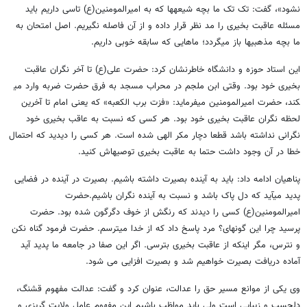
نشود»، گفت: تک تک ما بچه شیعه​ها که به امیرالمومنین(ع) تاسی داریم باید
مسئله عاقبت بخیری را مد نظر قرار داده و از آن فاصله نگیریم. اصل امتحان به
ما بچه مذهبی​ها باز می​گردد؛ ماهایی که سابقه خوبی داریم.
این استاد حوزه و دانشگاه خاطرنشان کرد: حضرت علی(ع) تا آخر نگران عاقبت
بخیری خود بود. وقتی ابن ملجم در محراب مسجد به فرق حضرت ضربه وارد می​
کند، حضرت امیرالمومنین می​فرماید: «فزت برب الکعبه» که یعنی امام تا آخرین
لحظه نگران عاقبت بخیری خود بود. هر کسی که نسبت به عاقب بخیری خود
نگرانی نداشته باشد قطعا دچار مکر الهی شده است. هر کسی را دیدید که احتمال
خطا در آن وجود داشت حتما به عاقبت بخیری توصیه​اش کنید.
پناهیان ادامه داد: باید به آینده بصیرت داشته باشیم. بصیرت در آینده در فضایی
پدید می​آید که دل پاک باشد و نسبت به آینده نگران باشیم.حضرت
امیرالمومنین(ع) کسی را دیدند که رنگش از خوف دگرگون شده بود. حضرت
پرسید چرا این گونه​ای؟ مرد پاسخ داد که از خدا می​ترسم. حضرت فرمود گناه نکن
و نترس، مگر اینکه از عاقبت بخیری بترسی. اگر این صفا در جامعه ما پدید آید
آماده دریافت بصیرت خواهیم شد و بصیرت افزایی می شود.
وی یکی از موانع مسیر حق را عدالت، عنوان کرد و گفت: عدالت مفهوم قشنگ،
دلچسب و زیبایی است ولی باید مواظب باشیم این مفهوم عامل ولایت گریزی و