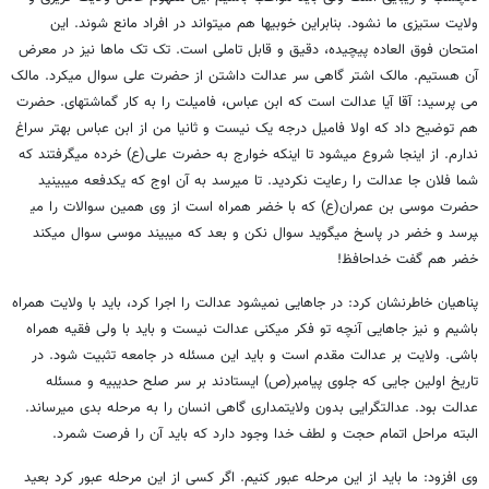
ولایت ستیزی ما نشود. بنابراین خوبی​ها هم می​تواند در افراد مانع شوند. این
امتحان فوق العاده پیچیده، دقیق و قابل تاملی است. تک تک ماها نیز در معرض
آن هستیم. مالک اشتر گاهی سر عدالت داشتن از حضرت علی سوال می​کرد. مالک
می پرسید: آقا آیا عدالت است که ابن عباس، فامیلت را به کار گماشته​ای. حضرت
هم توضیح داد که اولا فامیل درجه یک نیست و ثانیا من از ابن عباس بهتر سراغ
ندارم. از اینجا شروع می​شود تا اینکه خوارج به حضرت علی(ع) خرده می​گرفتند که
شما فلان جا عدالت را رعایت نکردید. تا می​رسد به آن اوج که یکدفعه می​بینید
حضرت موسی بن عمران(ع) که با خضر همراه است از وی همین سوالات را می​
پرسد و خضر در پاسخ می​گوید سوال نکن و بعد که می​بیند موسی سوال می​کند
خضر هم گفت خداحافظ!
پناهیان خاطرنشان کرد: در جاهایی نمی​شود عدالت را اجرا کرد، باید با ولایت همراه
باشیم و نیز جاهایی آنچه تو فکر می​کنی عدالت نیست و باید با ولی فقیه همراه
باشی. ولایت بر عدالت مقدم است و باید این مسئله در جامعه تثبیت شود. در
تاریخ اولین جایی که جلوی پیامبر(ص) ایستادند بر سر صلح حدیبیه و مسئله
عدالت بود. عدالت​گرایی بدون ولایت​مداری گاهی انسان را به مرحله بدی می​رساند.
البته مراحل اتمام حجت و لطف خدا وجود دارد که باید آن را فرصت شمرد.
وی افزود: ما باید از این مرحله عبور کنیم. اگر کسی از این مرحله عبور کرد بعید