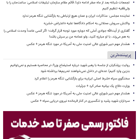
تجمعات شبانه بعد از ماه صفر ادامه دارد/ قائم مقام سازمان تبلیغات اسلامی: ساعت‌مان را با
ولی‌فقیه تنظیم‌ کنیم
نماینده مجلس: مذاکرات ایران و عمان هیچ ارتباطی به بازگشایی تنگه هرمز ندارد
واکنش سروش محلاتی به احکام دادگاه‌ها علیه «اعتراض خشن»
گفتاری از آیت‌الله جوادی آملی که دوباره مورد توجه قرار گرفت؛ اگر کسی عامداً وحدت اسلامی را
به هم می‌زند، با او مبارزه کنید، ولو عمامه من بر سرش باشد!
هشدار مهم دبیر شورای عالی امنیت ملی به آمریکا در مورد تنگه هرمز + عکس
پربیننده‌ترین
روایت پزشکیان از جلسه با رهبر شهید درباره استیضاح وزرا/ در محاصره هستیم و نمی‌توانیم
بنزین وارد کنیم/ عده‌ای در داخل نمی‌خواهند تحریم‌ها برداشته شود
سخنگوی سپاه «شرط اصلی ایران» برای بازگشایی تنگه هرمز را اعلام کرد
وزارت دفاع یک بیانیه صادر کرد + جزئیات
هشدار مهم دبیر شورای عالی امنیت ملی به آمریکا در مورد تنگه هرمز + عکس
سرداران شهید رشید و تنگسیری در کنار فرمانده نیروی دریایی سپاه + عکس