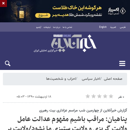
×
فارسی
العربية
English
تماس با ما
درباره ما
تبلیغات
آرشیو
شنبه ۱۷ مرداد ۱۴۰۵
صفحه اصلی
اخبار سیاسی
احزاب و شخصیت‌ها
۱۸ اردیبهشت ۱۳۹۰ - ۰۵:۰۳
۰ نفر
گزارش خبرآنلاین از چهارمین شب مراسم عزاداری بیت رهبری
پناهیان: مراقب باشیم مفهوم عدالت عامل
ولایت گریزی و ولایت ستیزی ما نشود/ولایت بر