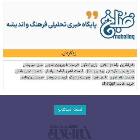
وبگردی
خبرآنلاین
راه نو آنلاین
بازی آنلاین
قیمت تلویزیون سونی
مبل مینیمال
جراح بینی گوشتی
پرشین هتل
قیمت آهن فولاد ایرانیان
اعتبارسنجی بانکی
قیمت طلا امروز
بلیط قطار
شرکت رادوکو
قیمت پروفیل
سایت یوتوتایمز
خرید اکانت chatgpt
نسخه دسکتاپ