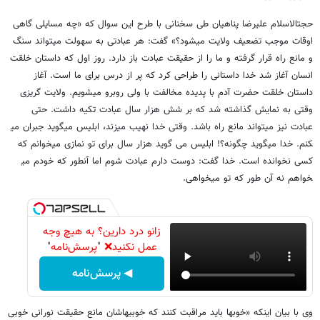
حجت​الاسلام علیرضا پناهیان طی سخنانی با طرح این سوال که «چه مسایلی گاهی
اوقات موجب تضعیف ولایت می​شود؟» گفت: هر عبادتی به سهولت می​تواند سنگ
و مانع راه قرار گرفته و ما را از حقیقت عبادت باز دارد. روز اول که داستان خلقت
انسان آغاز شد خدا داستانی را طراحی کرد که پر از درس برای ما است. آغاز
داستان خلقت حضرت آدم با پدیده مخالفت با ولی روبرو می​شویم. ولایت گریزی
وقتی به نمایش گذاشته شد که بر شش هزار سال عبادت تکیه داشت. حتی
عبادت نیز می​تواند مانع راه باشد. وقتی خدا نهیب می​زند، ابلیس می​گوید جبران می​
کنم. خدا می​گوید چگونه؟! ابلیس می گوید هزار سال برای تو نمازی می​خوانم که
کسی نخوانده است. خدا گفت: دوست دارم عبادت شوم اما آن​طور که خودم می​
خواهم نه آن طور که تو می​خواهی.
زانو درد دارین؟ به هیچ وجه
عمل نکنید❌ "پرسش‌نامه"
◀ پرسش‌نامه
وی با بیان اینکه «خوب​ها باید مراقبت کنند که خوبی​هاشان مانع حقیقت نورانی خوبی