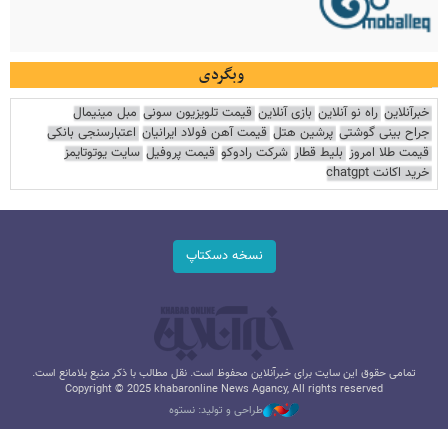
وبگردی
خبرآنلاین
راه نو آنلاین
بازی آنلاین
قیمت تلویزیون سونی
مبل مینیمال
جراح بینی گوشتی
پرشین هتل
قیمت آهن فولاد ایرانیان
اعتبارسنجی بانکی
قیمت طلا امروز
بلیط قطار
شرکت رادوکو
قیمت پروفیل
سایت یوتوتایمز
خرید اکانت chatgpt
نسخه دسکتاپ
تمامی حقوق این سایت برای خبرآنلاین محفوظ است. نقل مطالب با ذکر منبع بلامانع است.
Copyright © 2025 khabaronline News Agancy, All rights reserved
طراحی و تولید: نستوه