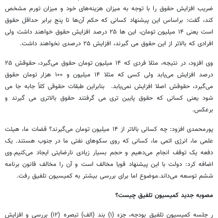
ضریب افزایش حقوق را با توجه به میزان هزینه‌های خود و میزان تورم مشخص
کند، گفت: براساس این پیشنهاد کسانی که حکم آن‌ها تا پنج برابر حداقل حقوق
است یعنی ۱۴ میلیون تومان، این ها ۲۵ درصد افزایش حقوق خواهند داشت ولی
افرادی که بالاتر از این حقوق می گیرند، افزایش ۲۵ درصدی نخواهند داشت.
وی افزود، در نتیجه، مثلا فردی که ۱۴ میلیون تومان حقوق می‌گیرد، حقوقش ۲۵
درصد افزایش می‌یابد ولی کسی که مثلا ۱۴ میلیون و ۱۰۰ هزار تومان حقوق
می‌گیرد، حقوقش اصلا افزایش نمی‌یابد. بنابراین طبقات حقوقی کلاً جابه جا می
شود یعنی کسانی که حقوق پایین تری می گرفتند حقوق بالاتری می گیرند و
برعکس.
پورمحمدی افزود: چه کسانی بالاتر از ۱۴ میلیون تومان می‌گیرند؟ قضات ما، هیئت
علمی ما، انرژی اتمی ما، کسانی که روی سکوهای نفتی ما در جنوب هستند. یک
دفعه یک توقف انجام می‌دهیم و حجم بسیار زیادی نارضایتی ایجاد می‌کنیم.وی
اضافه کرد: دولت با این پیشنهاد قویا مخالف است و آن را مخالف قانون برنامه
ششم توسعه می‌داند.موضوع اما برای بررسی بیشتر به کمیسیون تلفیق رفت.
مصوبه جدید کمیسیون تلفیق چیست؟
ر جلسه کمیسیون تلفیق بودجه، جزء (۱) بند (الف) تبصره (۱۲) بررسی و افزایش