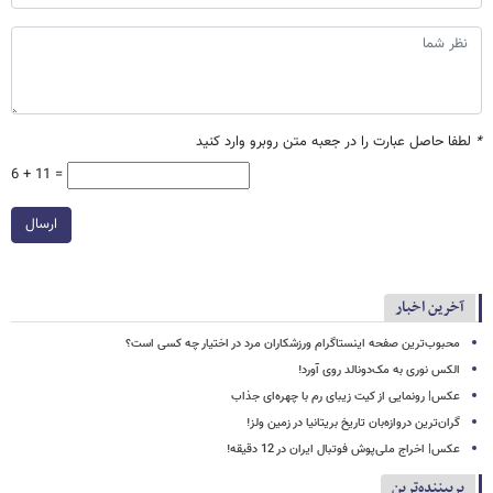
*
لطفا حاصل عبارت را در جعبه متن روبرو وارد کنید
6 + 11 =
ارسال
آخرین اخبار
محبوب‌ترین صفحه اینستاگرام ورزشکاران مرد در اختیار چه کسی است؟
الکس نوری به مک‌دونالد روی آورد!
عکس| رونمایی از کیت زیبای رم با چهره‌ای جذاب
گران‌ترین دروازه‌بان تاریخ بریتانیا در زمین ولز!
عکس| اخراج ملی‌پوش فوتبال ایران در 12 دقیقه!
پربیننده‌ترین