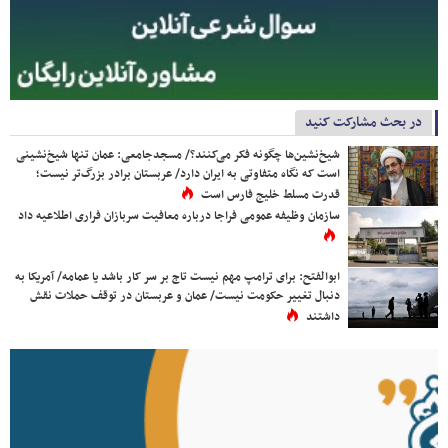
در بحث مشارکت کنید
شیخ‌نشین‌ها چگونه فکر می‌کنند؟/ مسجدجامعی: عمان تنها شیخ‌نشینی
است که نگاه متفاوتی به ایران دارد/ عربستان برادر بزرگ‌تر نیست؛
قدرت مسلط خلیج فارس است
سازمان وظیفه عمومی فراجا درباره معافیت سربازان فراری اطلاعیه داد
ابوالفتح: برای ترامپ مهم نیست تاج بر سر کار باشد یا عمامه/ آمریکا به
دنبال تغییر حکومت نیست/ عمان و عربستان در توقف حملات نقش
داشتند