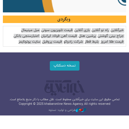
وبگردی
خبرآنلاین
راه نو آنلاین
بازی آنلاین
قیمت تلویزیون سونی
مبل مینیمال
جراح بینی گوشتی
پرشین هتل
قیمت آهن فولاد ایرانیان
اعتبارسنجی بانکی
قیمت طلا امروز
بلیط قطار
شرکت رادوکو
قیمت پروفیل
سایت یوتوتایمز
نسخه دسکتاپ
تمامی حقوق این سایت برای خبرآنلاین محفوظ است. نقل مطالب با ذکر منبع بلامانع است.
Copyright © 2025 khabaronline News Agancy, All rights reserved
طراحی و تولید: نستوه