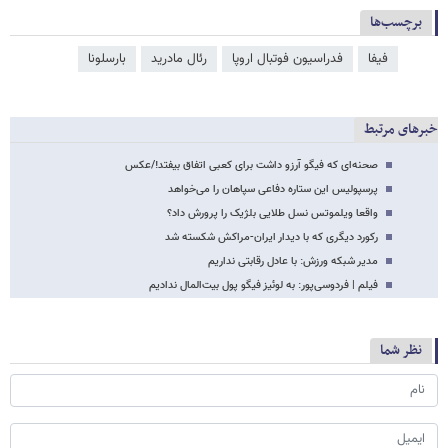
برچسب‌ها
فیفا
فدراسیون فوتبال اروپا
رئال مادرید
بارسلونا
خبرهای مرتبط
صحنه‌ای که فیگو آرزو داشت برای کعبی اتفاق بیفتد!/عکس
پرسپولیس این ستاره دفاعی سپاهان را می‌خواهد
واقعا ویلموتس نسل طلایی بلژیک را پرورش داد؟
رکورد دیگری که با دیدار ایران-مراکش شکسته شد
مدیر شبکه ورزش: با عادل رقابتی نداریم
فیلم | فردوسی‌پور: به لوئیز فیگو پول بیت‌المال ندادیم
نظر شما