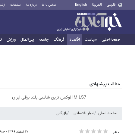
فارسی
العربية
English
تماس با ما
درباره ما
تبلیغات
آرشی
صفحه اصلی
سیاست
اقتصاد
فرهنگ
جامعه
بین‌الملل
ورزش
تا
مطالب پیشنهادی
IM LS7 لوکس ترین شاسی بلند برقی ایران
صفحه اصلی
اخبار اقتصادی
بازرگانی
۱۷ اسفند ۱۳۹۹ - ۰۹:۱۰
۰ نفر