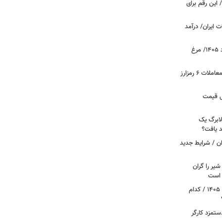
 این رقم برای
 ایران/ درآمد
قیمت جدید گوشت مرغ امروز ۱۵ مرداد ۱۴۰۵/ مرغ
آخرین وضعیت بازار رمزارزها در جهان/ معاملات ۶ رمزارز
دول قیمت
لابرگ یک
د یافت؟
ان / شرایط جدید
یر را گران
م است
آغاز قطع یارانه نقدی و کالابرگ از مرداد ۱۴۰۵ / کدام
تمزد کارگر