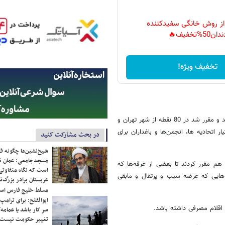
 از روش خانگی سفیدکننده
دان50%تخفیف🔥
تخفیف ویژه!
وی افزود: امروز بازدیدی از نقاطی که برای این کار در نظر گرفته شده انجام شد و مقرر شد در 80 نقطه از شهر تهران و
 اتحادیه ها، انجمن‌ها و باغداران برای
در بحث مشارکت کنید
شیخ‌نشین‌ها چگونه فک
مسجدجامعی: عمان تن
ن هم مقرر کردند تا بعضی از غرفه‌ها که
است که نگاه متفاوتی 
گاه‌هایی که عرضه سیب و پرتقال و مابقی
عربستان برادر بزرگ‌
مسلط خلیج فارس ا
ابوالفتح: برای ترامپ
ر اقلام مصرفی داشته باشد.
سر کار باشد یا عمامه/
تغییر حکومت نیست/ 