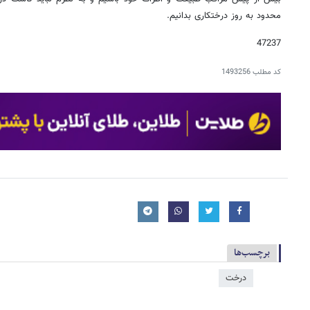
محدود به روز درختکاری بدانیم.
47237
کد مطلب
1493256
برچسب‌ها
درخت