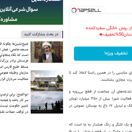
 از روش خانگی سفیدکننده
در بحث مشارکت کنید
دان50%تخفیف🔥
شیخ‌نشین‌ها چگونه فک
مسجدجامعی: عمان تن
تخفیف ویژه!
است که نگاه متفاوتی 
عربستان برادر بزرگ‌
مسلط خلیج فارس ا
ی مناسبی را در همین راستا اتخاذ کند تا
سازمان وظیفه عمومی 
معافیت سربازان فراری
ورت مجازی بشناسند.
غه‌های آن ممانعت از قطع بی‌رویه و
ابوالفتح: برای ترامپ
غیرقانونی درختان جهت ساخت برج و آسمان‌خراش بوده است. در این دوره از فعالیت شورا بیش از ۳۵۰ میلیارد تومان
سر کار باشد یا عمامه/
از محل جریمه قطع درختان و کمیسیون ماده ۷ دریافت شده که نتیجه آن تملک و تبدیل ۱۷ باغ به بوستان عمومی در
تغییر حکومت نیست/ 
در توقف حملات نقش
قع یک تلنگر و زنگ هشدار به ما است که
ت و جلوگیری از قطع درختان را صرفا