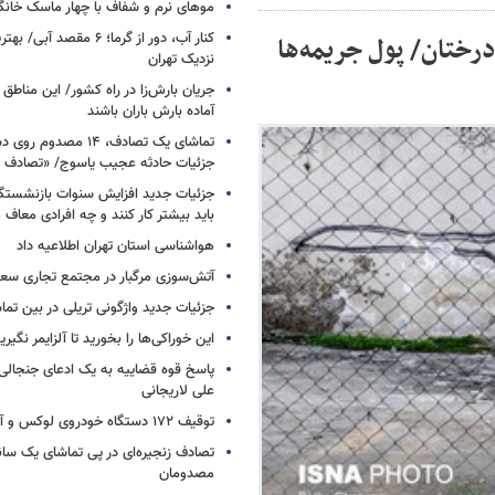
موهای نرم و شفاف با چهار ماسک خانگ
کنار آب، دور از گرما؛ ۶ مقصد
 قطع درختان/ پول جریمه‌ها
نزدیک تهران
جریان بارش‌زا در راه کشور/ این مناطق ا
آماده بارش باران باشند
تماشای یک تصادف، ۱۴ مص
جزئیات حادثه عجیب یاسوج/ «تصادف 
جزئیات جدید افزایش سنوات بازنشستگ
باید بیشتر کار کنند و چه افرادی معاف
هواشناسی استان تهران اطلاعیه داد
آتش‌سوزی مرگبار در مجتمع تجاری سع
جزئیات جدید واژگونی تریلی در بین تما
این خوراکی‌ها را بخورید تا آلزایمر نگیری
پاسخ قوه قضاییه به یک ادعای جنجالی 
علی لاریجانی
توقیف ۱۷۲ دستگاه خودروی لوکس و آپارتمان
تصادف زنجیره‌ای در پی تماشای یک سانح
مصدومان