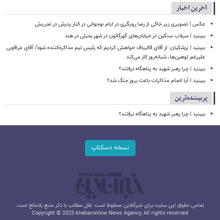
آخرین اخبار
عکس | تصویری زیر خاکی از رضا رویگری در ایام نوجوانی در کنار پدرش در تجریش
ببینید | سیلاب‌ سنگین در خیابان‌های گورگائون در شهر بمبئی در هند
ببینید | پزشکیان: از آقای قالیباف خواهش کردیم که رئیس تیم مذاکره‌کننده شود/ آقای عراقچی
علیرغم توهین‌ها، شبانه‌روز کار می‌کند
ببینید | چرا رهبر شهید به پناهگاه نرفتند؟
ببینید | آیا انجام مذاکرات باعث بروز جنگ شد؟
پربیننده‌ترین
ببینید | چرا رهبر شهید به پناهگاه نرفتند؟
نسخه دسکتاپ
تمامی حقوق این سایت برای خبرآنلاین محفوظ است. نقل مطالب با ذکر منبع بلامانع است.
Copyright © 2025 khabaronline News Agancy, All rights reserved