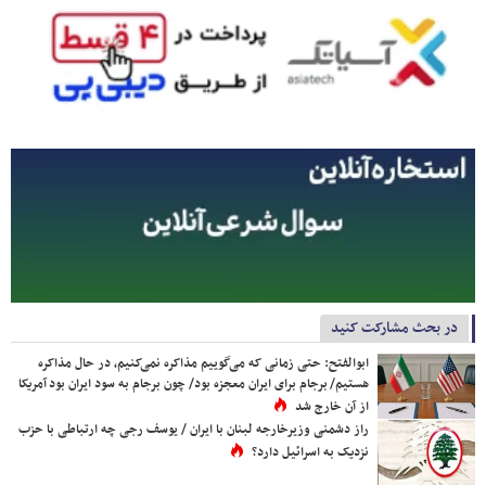
در بحث مشارکت کنید
ابوالفتح: حتی زمانی که می‌گوییم مذاکره نمی‌کنیم، در حال مذاکره
هستیم/ برجام برای ایران معجزه بود/ چون برجام به سود ایران بود آمریکا
از آن خارج شد
راز دشمنی وزیرخارجه لبنان با ایران / یوسف رجی چه ارتباطی با حزب
نزدیک به اسرائیل دارد؟