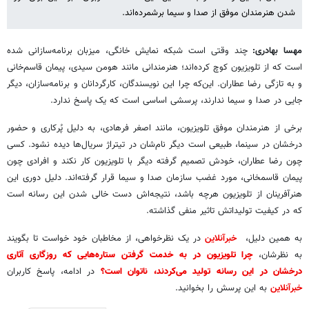
شدن هنرمندان موفق از صدا و سیما برشمرده‌اند.
مهسا بهادری:
چند وقتی است شبکه نمایش خانگی، میزبان برنامه‌سازانی شده
است که از تلویزیون کوچ کرده‌اند؛ هنرمندانی مانند هومن سیدی، پیمان قاسم‌خانی
و به تازگی رضا عطاران. این‌که چرا این نویسندگان، کارگردانان و برنامه‌سازان، دیگر
جایی در صدا و سیما ندارند، پرسشی اساسی است که یک پاسخ ندارد.
برخی از هنرمندان موفق تلویزیون، مانند اصغر فرهادی، به دلیل پُرکاری و حضور
درخشان در سینما، طبیعی است دیگر نام‌شان در تیتراژ سریال‌ها دیده نشود. کسی
چون رضا عطاران، خودش تصمیم گرفته دیگر با تلویزیون کار نکند و افرادی چون
پیمان قاسمخانی، مورد غضب سازمان صدا و سیما قرار گرفته‌اند. دلیل دوری این
هنرآفرینان از تلویزیون هرچه باشد، نتیجه‌اش دست خالی شدن این رسانه است
که در کیفیت تولیداتش تاثیر منفی گذاشته.
به همین دلیل،
خبرآنلاین
در یک نظرخواهی، از مخاطبان خود خواست تا بگویند
به نظرشان،
چرا تلویزیون در به خدمت گرفتن ستاره‌هایی که روزگاری آثاری
درخشان در این رسانه تولید می‌کردند، ناتوان است؟
در ادامه، پاسخ کاربران
خبرآنلاین
به این پرسش را بخوانید.