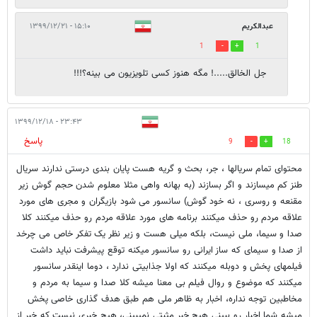
عبدالکریم
۱۵:۱۰ - ۱۳۹۹/۱۲/۲۱
1
1
جل الخالق.....! مگه هنوز کسی تلویزیون می بینه؟!!!
۲۳:۴۳ - ۱۳۹۹/۱۲/۱۸
پاسخ
9
18
محتوای تمام سریالها ، جر، بحث و گریه هست پایان بندی درستی ندارند سریال
طنز کم میسازند و اگر بسازند (به بهانه واهی مثلا معلوم شدن حجم گوش زیر
مقنعه و روسری ، نه خود گوش) سانسور می شود بازیگران و مجری های مورد
علاقه مردم رو حذف میکنند برنامه های مورد علاقه مردم رو حذف میکنند کلا
صدا و سیما، ملی نیست، بلکه میلی هست و زیر نظر یک تفکر خاص می چرخد
از صدا و سیمای که ساز ایرانی رو سانسور میکنه توقع پیشرفت نباید داشت
فیلمهای پخش و دوبله میکنند که اولا جذابیتی ندارد ، دوما اینقدر سانسور
میکنند که موضوع و روال فیلم بی معنا میشه کلا صدا و سیما به مردم و
مخاطبین توجه نداره، اخبار به ظاهر ملی هم طبق هدف گذاری خاصی پخش
میشه شما اخبار رو ببینی هیچ خبر مثبتی نمیبینی، هیچ خبری نیست که خبر از