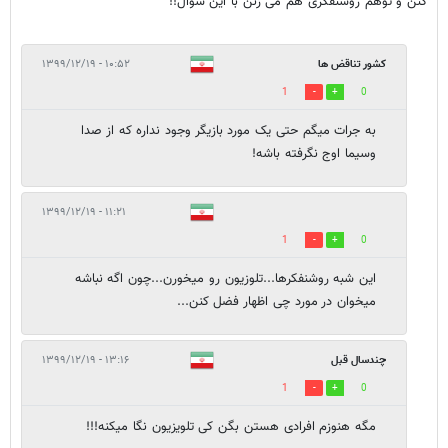
کنن و توهم روشنفکری هم می زنن با این سوال!!
کشور تناقض ها
۱۰:۵۲ - ۱۳۹۹/۱۲/۱۹
1
0
به جرات میگم حتی یک مورد بازیگر وجود نداره که از صدا
وسیما اوج نگرفته باشه!
۱۱:۲۱ - ۱۳۹۹/۱۲/۱۹
1
0
این شبه روشنفکرها...تلوزیون رو میخورن...چون اگه نباشه
میخوان در مورد چی اظهار فضل کنن...
چندسال قبل
۱۳:۱۶ - ۱۳۹۹/۱۲/۱۹
1
0
مگه هنوزم افرادی هستن بگن کی تلویزیون نگا میکنه!!!