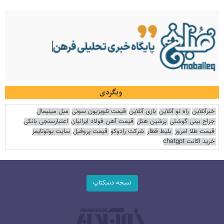
وبگردی
خبرآنلاین
راه نو آنلاین
بازی آنلاین
قیمت تلویزیون سونی
مبل مینیمال
جراح بینی گوشتی
پرشین هتل
قیمت آهن فولاد ایرانیان
اعتبارسنجی بانکی
قیمت طلا امروز
بلیط قطار
شرکت رادوکو
قیمت پروفیل
سایت یوتوتایمز
خرید اکانت chatgpt
نسخه دسکتاپ