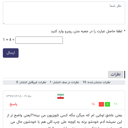
*
لطفا حاصل عبارت را در جعبه متن روبرو وارد کنید
1 + 4 =
ارسال
نظرات
نظرات منتشر شده: 10
نظرات در صف انتشار: 1
نظرات غیرقابل انتشار: 0
۲۱:۵۰ - ۱۳۹۹/۱۲/۱۸
پاسخ
16
11
یعنی عاشق اونایی ام که میگن مگه کسی تلویزیون می بینه؟؟یعنی واضح تر از
این نمیشه آدم خودشو بزنه به کوچه علی چپ.کلی هم با خودشون حال می