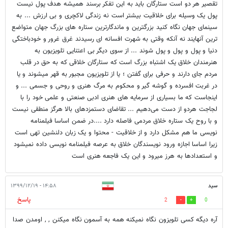
تقصیر هر دو است ستارگان باید به این تفکر برسند همیشه هدف پول نیست
پول یک وسیله برای خلاقیت بیشتر است نه زندگی لاکچری و بی ارزش ... به
سینمای جهان نگاه کنید بزرگترین و ماندگارترین ستاره های بزرگ جهان متواضع
ترین آنهایند نه آنکه وقتی به شهرت افسانه ای رسیدند غرق غرور و خودباختگی
دنیا و پول و پول و پول شوند ... از سوی دیگر بی اعتنایی تلویزیون به
هنرمندان خلاق یک اشتباه بزرگ است که ستارگان خلاقی که به حق در قلب
مردم جای دارند و حرفی برای گفتن ؛ یا از تلویزیون مجبور به قهر میشوند و یا
در غربت افسرده و گوشه گیر و محکوم به مرگ هنری و روحی و جسمی ... و
اینجاست که ما بسیاری از سرمایه های هنری ادبی صنعتی و علمی خود را با
لجاجت هردو از دست می‌دهیم ... تقاضای دستمزدهای بالا هرگز منطقی نیست
و با روح یک ستاره خلاق مردمی فاصله دارد ....در ضمن اساسا فیلمنامه
نویسی ما هم مشکل دارد و از خلاقیت - محتوا و یک زبان دلنشین تهی است
زیرا اساسا اجازه ورود نویسندگان خلاق به عرصه فیلمنامه نویسی داده نمیشود
و استعدادها به هرز میرود و این یک فاجعه هنری است
سید
۱۴:۵۸ - ۱۳۹۹/۱۲/۱۹
پاسخ
2
0
آره دیگه کسی تلویزون نگاه نمیکنه همه به آسمون نگاه میکنن , , اومدن صدا