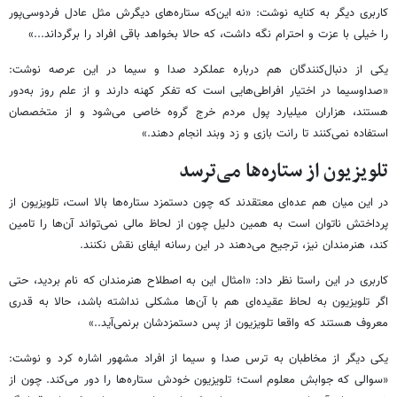
کاربری دیگر به کنایه نوشت: «نه این‌که ستاره‌های دیگرش مثل عادل فردوسی‌پور
را خیلی با عزت و احترام نگه داشت، که حالا بخواهد باقی افراد را برگرداند...»
یکی از دنبال‌کنندگان هم درباره عملکرد صدا و سیما در این عرصه نوشت:
«صداوسیما در اختیار افراطی‌هایی است که تفکر کهنه دارند و از علم روز به‌دور
هستند، هزاران میلیارد پول مردم خرج گروه خاصی می‌شود و از متخصصان
استفاده نمی‌کنند تا رانت بازی و زد وبند انجام دهند.»
تلویزیون از ستاره‌ها می‌ترسد
در این میان هم عده‌ای معتقدند که چون دستمزد ستاره‌ها بالا است، تلویزیون از
پرداختش ناتوان است به همین دلیل چون از لحاظ مالی نمی‌تواند آن‌ها را تامین
کند، هنرمندان نیز، ترجیح می‌دهند در این رسانه ایفای نقش نکنند.
کاربری در این راستا نظر داد: «امثال این به اصطلاح هنرمندان که نام بردید، حتی
اگر تلویزیون به لحاظ عقیده‌ای هم با آن‌ها مشکلی نداشته باشد، حالا به قدری
معروف هستند که واقعا تلویزیون از پس دستمزدشان برنمی‌آید..»
یکی دیگر از مخاطبان به ترس صدا و سیما از افراد مشهور اشاره کرد و نوشت:
«سوالی که جوابش معلوم است؛ تلویزیون خودش ستاره‌ها را دور می‌کند. چون از