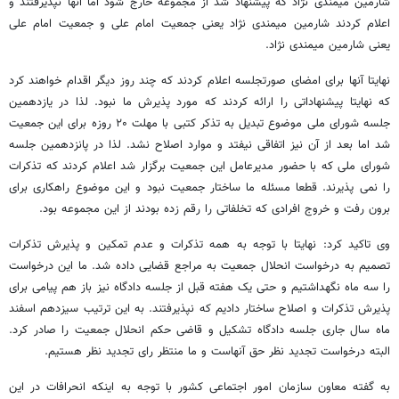
شارمین میمندی نژاد که پیشنهاد شد از مجموعه خارج شود اما آنها نپذیرفتند و
اعلام کردند شارمین میمندی نژاد یعنی جمعیت امام علی و جمعیت امام علی
یعنی شارمین میمندی نژاد.
نهایتا آنها برای امضای صورتجلسه اعلام کردند که چند روز دیگر اقدام خواهند کرد
که نهایتا پیشنهاداتی را ارائه کردند که مورد پذیرش ما نبود. لذا در یازدهمین
جلسه شورای ملی موضوع تبدیل به تذکر کتبی با مهلت ۲۰ روزه برای این جمعیت
شد اما بعد از آن نیز اتفاقی نیفتد و موارد اصلاح نشد. لذا در پانزدهمین جلسه
شورای ملی که با حضور مدیرعامل این جمعیت برگزار شد اعلام کردند که تذکرات
را نمی پذیرند. قطعا مسئله ما ساختار جمعیت نبود و این موضوع راهکاری برای
برون رفت و خروج افرادی که تخلفاتی را رقم زده بودند از این مجموعه بود.
وی تاکید کرد: نهایتا با توجه به همه تذکرات و عدم تمکین و پذیرش تذکرات
تصمیم به درخواست انحلال جمعیت به مراجع قضایی داده شد. ما این درخواست
را سه ماه نگهداشتیم و حتی یک هفته قبل از جلسه دادگاه نیز باز هم پیامی برای
پذیرش تذکرات و اصلاح ساختار دادیم که نپذیرفتند. به این ترتیب سیزدهم اسفند
ماه سال جاری جلسه دادگاه تشکیل و قاضی حکم انحلال جمعیت را صادر کرد.
البته درخواست تجدید نظر حق آنهاست و ما منتظر رای تجدید نظر هستیم.
به گفته معاون سازمان امور اجتماعی کشور با توجه به اینکه انحرافات در این