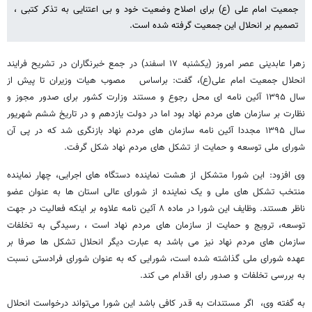
جمعیت امام ‌علی (ع) برای اصلاح وضعیت خود و بی اعتنایی به تذکر کتبی ،
تصمیم بر انحلال این جمعیت گرفته شده است.
زهرا عابدینی عصر امروز (یکشنبه ۱۷ اسفند) در جمع خبرنگاران در تشریح فرایند
انحلال جمعیت امام علی(ع)، گفت: براساس مصوب هیات وزیران تا پیش از
سال ۱۳۹۵ آئین نامه ای محل رجوع و مستند وزارت کشور برای صدور مجوز و
نظارت بر سازمان های مردم نهاد بود اما در دولت یازدهم و در تاریخ ششم شهریور
سال ۱۳۹۵ مجددا آئین نامه سازمان های مردم نهاد بازنگری شد که در پی آن
شورای ملی توسعه و حمایت از تشکل های مردم نهاد شکل گرفت.
وی افزود: این شورا متشکل از هشت نماینده دستگاه های اجرایی، چهار نماینده
منتخب تشکل های ملی و یک نماینده از شورای عالی استان ها به عنوان عضو
ناظر هستند. وظایف این شورا در ماده ۸ آئین نامه علاوه بر اینکه فعالیت در جهت
توسعه، ترویج و حمایت از سازمان های مردم نهاد است ، رسیدگی به تخلفات
سازمان های مردم نهاد نیز می باشد به عبارت دیگر انحلال تشکل ها صرفا بر
عهده شورای ملی گذاشته شده است، شورایی که به عنوان شورای فرادستی نسبت
به بررسی تخلفات و صدور رای اقدام می کند.
به گفته وی، اگر مستندات به قدر کافی باشد این شورا می‌تواند درخواست انحلال