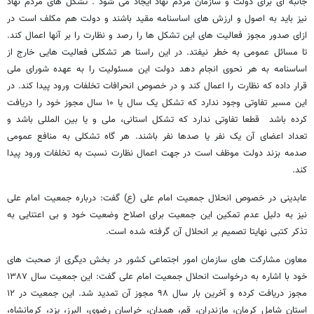
جانبه ای برای دولت و سازمان مردم نهاد ایجاد می شود . تشکل های مردم نهاد
نیز باید به اصول و ارزش های اساسنامه مقید باشند و دولت هم مکلف است در
ازای صدور مجوز فعالیت های این تشکل ها را رصد و نظارت را بر آنها اعمال کند.
تا مسائل عمومی به خطر نیفتد. در این راستا هر تشکلی فعالیت هایی خارج از
اساسنامه به هر نحوی انجام دهد دولت این مسئولیت را به عهده شورای ملی
قرار داده که نظارت را اعمال کند و در خصوص انحرافات تخلفات ورود پیدا کند. در
این مسیر تفاوتی وجود ندارد که تشکل یک سال یا ۱۰ سال مجوز خود را دریافت
کرده باشد قطعا تفاوتی ندارد که تشکل استانی، ملی و یا بین المللی باشد و
تعداد اعضای آن یک نفر یا صدها نفر باشند. هر گاه تشکلی به منافع عمومی
صدمه بزند دولت موظف است در جهت اعمال نظارت نسبت به تخلفات ورود پیدا
کند.
عابدینی در خصوص انحلال جمعیت امام علی (ع) گفت: درباره جمعیت امام علی
نیز به دلیل عدم تمکین این جمعیت برای اصلاح وضعیت خود و بی اعتنایی به
تذکر کتبی نهایتا تصمیم بر انحلال آن گرفته شده است.
معاون مشارکت های سازمان امور اجتماعی کشور در بخش دیگری از صحبت های
خود با اشاره به درخواست انحلال جمعیت امام علی گفت: این جمعیت سال ۱۳۸۷
مجوز دریافت کرده و آخرین بار سال ۹۸ مجوز آن تمدید شد. این جمعیت در ۱۲
استان شامل کرمان، مازندران، قم، همدان، خراسان رضوی، البرز، یزد، کرمانشاه،