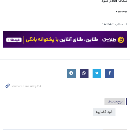
شفاف اعلام شود.
۴۷۲۳۷
کد مطلب
1493473
برچسب‌ها
قوه قضاییه