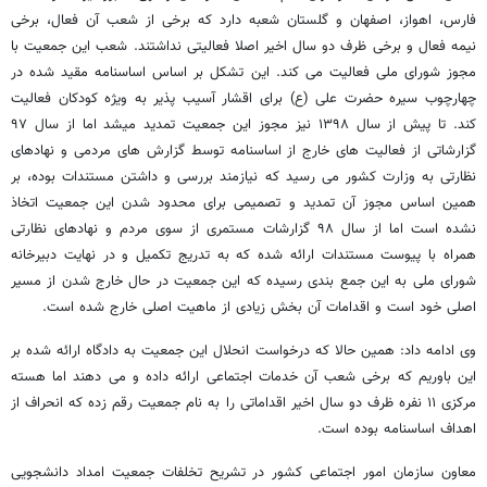
فارس، اهواز، اصفهان و گلستان شعبه دارد که برخی از شعب آن فعال، برخی
نیمه فعال و برخی ظرف دو سال اخیر اصلا فعالیتی نداشتند. شعب این جمعیت با
مجوز شورای ملی فعالیت می کند. این تشکل بر اساس اساسنامه مقید شده در
چهارچوب سیره حضرت علی (ع) برای اقشار آسیب پذیر به ویژه کودکان فعالیت
کند. تا پیش از سال ۱۳۹۸ نیز مجوز این جمعیت تمدید میشد اما از سال ۹۷
گزارشاتی از فعالیت های خارج از اساسنامه توسط گزارش های مردمی و نهادهای
نظارتی به وزارت کشور می رسید که نیازمند بررسی و داشتن مستندات بوده، بر
همین اساس مجوز آن تمدید و تصمیمی برای محدود شدن این جمعیت اتخاذ
نشده است اما از سال ۹۸ گزارشات مستمری از سوی مردم و نهادهای نظارتی
همراه با پیوست مستندات ارائه شده که به تدریج تکمیل و در نهایت دبیرخانه
شورای ملی به این جمع بندی رسیده که این جمعیت در حال خارج شدن از مسیر
اصلی خود است و اقدامات آن بخش زیادی از ماهیت اصلی خارج شده است.
وی ادامه داد: همین حالا که درخواست انحلال این جمعیت به دادگاه ارائه شده بر
این باوریم که برخی شعب آن خدمات اجتماعی ارائه داده و می دهند اما هسته
مرکزی ۱۱ نفره ظرف دو سال اخیر اقداماتی را به نام جمعیت رقم زده که انحراف از
اهداف اساسنامه بوده است.
معاون سازمان امور اجتماعی کشور در تشریح تخلفات جمعیت امداد دانشجویی