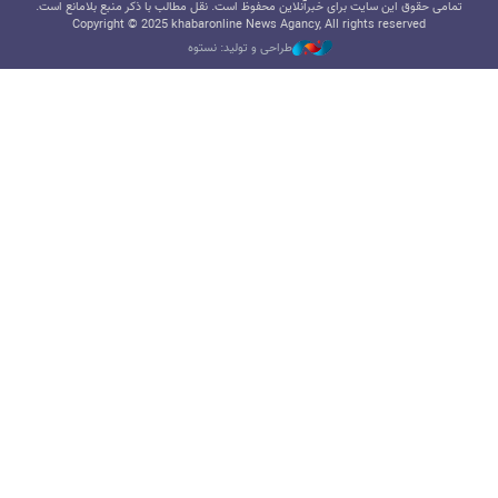
تمامی حقوق این سایت برای خبرآنلاین محفوظ است. نقل مطالب با ذکر منبع بلامانع است.
Copyright © 2025 khabaronline News Agancy, All rights reserved
طراحی و تولید: نستوه