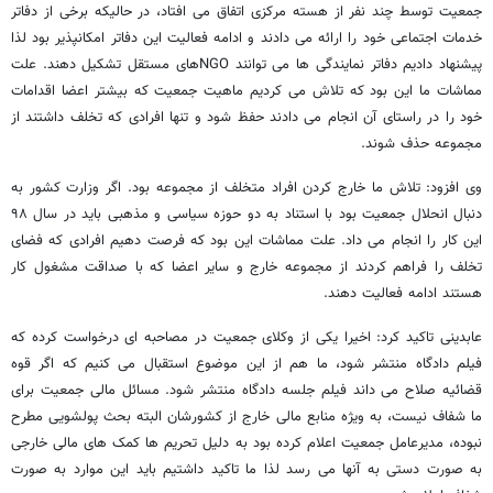
جمعیت توسط چند نفر از هسته مرکزی اتفاق می افتاد، در حالیکه برخی از دفاتر
خدمات اجتماعی خود را ارائه می دادند و ادامه فعالیت این دفاتر امکانپذیر بود لذا
پیشنهاد دادیم دفاتر نمایندگی ها می توانند NGOهای مستقل تشکیل دهند. علت
مماشات ما این بود که تلاش می کردیم ماهیت جمعیت که بیشتر اعضا اقدامات
خود را در راستای آن انجام می دادند حفظ شود و تنها افرادی که تخلف داشتند از
مجموعه حذف شوند.
وی افزود: تلاش ما خارج کردن افراد متخلف از مجموعه بود. اگر وزارت کشور به
دنبال انحلال جمعیت بود با استناد به دو حوزه سیاسی و مذهبی باید در سال ۹۸
این کار را انجام می داد. علت مماشات این بود که فرصت دهیم افرادی که فضای
تخلف را فراهم کردند از مجموعه خارج و سایر اعضا که با صداقت مشغول کار
هستند ادامه فعالیت دهند.
عابدینی تاکید کرد: اخیرا یکی از وکلای جمعیت در مصاحبه ای درخواست کرده که
فیلم دادگاه منتشر شود، ما هم از این موضوع استقبال می کنیم که اگر قوه
قضائیه صلاح می داند فیلم جلسه دادگاه منتشر شود. مسائل مالی جمعیت برای
ما شفاف نیست، به ویژه منابع مالی خارج از کشورشان البته بحث پولشویی مطرح
نبوده، مدیرعامل جمعیت اعلام کرده بود به دلیل تحریم ها کمک های مالی خارجی
به صورت دستی به آنها می رسد لذا ما تاکید داشتیم باید این موارد به صورت