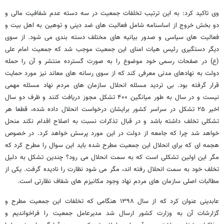
وی تاکید کرد: به این ترتیب تخلفات جمعیت در سه دسته عدم شفافیت مالی و
دو بخش خروج از اساسنامه شامل فعالیت های ضد دینی و توهین به اهل بیت و
فعالیت های سیاسی و صدور بیانیه های مختلف دسته بندی می شود. از سوی
دیگر دستگیری رئیس هیات امنای این جمعیت موجب شد که جمعیت امام علی
(ع) در صفحات رسمی خود موضوع را به صورت گسترده منتشر و آن را حمله
دولت به نهادهای مدنی معرفی کند که از سوی رسانه های معاند نیز مورد حمایت
قرار گرفته بود. بی تردید مسئله انحلال سازمان های مردم نهاد مسئله مهمی
نیست و در سال به طور میانگین ۴۰۰ تشکل مجوز دریافت کنند و ظرف دو سال
اخیر ۲۵ تشکل در سراسر کشور برایشان درخواست انحلال داده شده، قطعا هر
تشکلی تخلف داشته باشد و در قبال تذکرات نسبت به اصلاح اقدام نکند منحل
خواهد شد چرا که جامعه از دولت در این مورد پرسش خواهد کرد. در خصوص
هجمه ای که برای انحلال این جمعیت مطرح شده باید این سوال را مطرح کرد که
مگر این اولین تشکلی است که به سمت انحلال می رود؟ چندین تشکل به دلیل
تخلف خود به سمت انحلال رفته اند، مگر می شود نظارت را نادیده گرفت. یکی از
مطالبات اصلی سازمان های مردم نهاد وجود مکانیزم های شفاف نظارتی است.
عابدینی عنوان کرد که از سال ۱۳۹۸ هنگامی که تخلفات این جمعیت مطرح و
گزارشات آن به وزارت کشور ارسال شد مدیرعامل جمعیت را فراخواندیم و