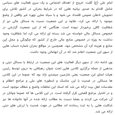
امام علی (ع) گفت: خروج از اهداف اجتماعی و یک سری فعالیت های سیاسی
شامل اقدام به صدور بیانیه هایی که در شرایط بحرانی در کشور تلاش برای
تشویش اذهان عمومی قلمداد می شود و با سیاه نمایی چهره غیر واقعی از وضع
موجود را ارائه می کرد، علاوه بر این جمعیت نسبت به مسائل مالی نیز از
شفافیت کافی برخوردار نبوده است. هنگامی که از این جمعیت گزارشی در
خصوص مسائل مالی خواسته می شد بسته ای ارائه می کرد اما شفافیت وجود
نداشت به ویژه در خصوص منابع مالی خارج از کشور که چگونگی و محل این
منابع و هزینه کرد آن مشخص نبود. همچنین در مواقع بحران شماره حساب هایی
از سوی این جمعیت اعلام شد که در آن ابهاماتی وجود داشت.
وی ادامه داد: از سوی دیگر فعالیت های این جمعیت در ارتباط با مسائل دینی و
مذهبی از جمله برگزاری کلاس هایی تحت عنوان رهیافتی به درون توسط رئیس
هیات امنای این جمعیت یعنی شارمین میمندی نژاد بود که عموما در این کلاس
ها مسائلی در ضدیت با این مناسک و اسطوره های ملی و مراجع اعظام و
مقدسات اهل بیت ارائه می شد که اسناد این تخلفات واضح و شفاف موجود است
و در اختیار مراجع قضایی قرار گرفته است. در این کلاس ها که عموما جوانان در
آن شرکت می کردند و بعضا نسبت به مطالب ارائه شده در آنها خانواده ها نیز
شکایت هایی را به ثبت رسانده اند مطالبی در جهت ضدیت با ارزش های دینی
ارائه می شد.