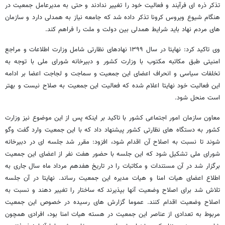
تذکر ذره ای فرآیند و فعالیت خود را تغییر ندادند و حتی به مدیرعامل جمعیت در
هنگام شیوع ویروس کرونا تذکر داده شد که جامعه نیاز به همدلی دارد و سازمان
های مردم نهاد باید شرایط همدلی بین دولت و ملت را فراهم کند.
وی تاکید کرد: نهایتا در سال ۱۳۹۹ نهادهای نظارتی شامل وزارت اطلاعات و مراجع
امنیتی طبق مکاتبه مکتوب با وزارت کشور و دبیرخانه شورای ملی با توجه به
تخلفات سیاسی و انحراف اعضای این جمعیت و سماجت و لجاجت اعضا بر ادامه
این فعالیت خود نهایتا اعلام شده که فعالیت این جمعیت به صلاح نیست و بهتر
است منحل شود.
معاون سازمان امور اجتماعی کشور با تاکید بر اینکه پس از این موضوع نیز وزارت
کشور به دستگاه های نظارتی کشور پیشنهاد داد که با این جمعیت وارد گفت وگو
شوند تا نسبت به اصلاح آن اقدام شود، افزود: مقرر شد جلسه ای در دبیرخانه
شورای ملی تشکیل شود که این جلسه با حضور هفت نفر از اعضای این جمعیت
برگزار شد در آن مستندات و مکاتبات را در تاریخ هفدهم مرداد ماه سال جاری به
اطلاع اعضای هیات امنا و هیات مدیره این جمعیت رساند. نهایتا در آن جلسه
تلاش شد برای اصلاح وضعیت آنها بپذیرند که ساختار را تغییر دهند و نسبت به
اصلاح وضعیت اقدام کنند. عموما گزارش های رسیده در خصوص این جمعیت
مربوط به تعدادی از عناصر این جمعیت در هسته هیات امنا بود، افرادی همچون