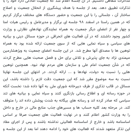
مذاکرات شفاهی داشتیم. در آن جلسه اعلام شد که جمعیت آمادگی دارد خود را با
تذکرات تطبیق دهد. بعد از جلسه با هدف پیشگیری از انحلال جمعیت و اصلاح
ساختار آن ، جلساتی را با این جمعیت و حضور دستگاه های مختلف برگزار کردیم
که در همین راستا در اسفند ۹۸ جلسه ای برگزار و مدیرعامل و رئیس هیات امنا
و چهار نفر از اعضای دیگر جمعیت به همراه نمایندگان نهادهای نظارتی و وزارت
کشور وجود داشتند که در آن فعالیت های انحرافی در حوزه مسائل دینی و بیانیه
های سیاسی و سیاه نمایی هایی که از سوی جمعیت ارائه شده بود به همراه
توهین ها با مصداق آنها مطرح شد. در این جلسه اعضای جمعیت به ویژهشارمین
میمندی نژاد به جای پذیرش و تلاش برای حل و فصل صحبت هایی مطرح کردند
که در شأن جمعیت امام علی و سازمان های مردم نهاد نبود. همچنین توهین
هایی را نسبت به دولت، نهادها و ... ارائه کردند. در انتهای این جلسه نهایتا
نسبت به سه موضوع مقرر شد که این جمعیت دقت لازم را داشته باشد، این
مسائل در قالب تذکری از طرف دبیرخانه شورای ملی به آنها داده شد؛ نخست آنکه
در حوزه رسانه ای و اطلاع رسانی بازنگری کنند و سیاه نمایی و بیانیه های تند
سیاسی که صادر کرده اند و رسانه های بیگانه به شدت پوشش داده اند را متوقف
کند. در مرحله بعد کلیه حساب ها و مسیرهای جذب منابع مالی در خارج و داخل
را به وزارت کشور اعلام کنند و در نهایت فعالیت های جمعیت صرفا بر اساس
اساسنامه باشد و خارج از اساسنامه فعالیتی نداشته باشند و پس از اجرای مفاد
این تذکر متعهد شدند که فعالیت های خود را ادامه دهند اما بعد از این جلسه و