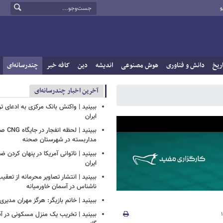
و
ریخ
دانش و فناوری
هوش مصنوعی
اندیشه
دین
کافه خبر
چندرسانه‌ای
آخرین اخبار چندرسانه‌ای
ببینید | واکنش بانک مرکزی به ادعای تر
ایران
ببینید |
مداربسته در شهرستان صحنه
‏ببینید | ناتوانی آمریکا در پنهان کردن 
ایران
ببینید | انتشار تصاویر محرمانه از تع
ناشناس در آسمان خاورمیانه
ببینید | خانم بازیگر: هرگز مهران مدیری
ببینید | تخریب یک منزل مسکونی در آباد