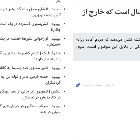
گاز
د | دبیر کل هلال احمر: بخاطر زلزله ۱۲ سال است که خارج از
ببینید | افشای محل پناهگاه‌ رهبر شهید
آنتن زنده تلویزیون
ببینید | ​​​​​​​آتش‌سوزی گسترده در یک آس
جاکارتا
ببینید | آوازخوانی علیرضا خمسه در 
ه نشان می‌دهد که مردم آماده زلزله
«استخر»
کی از دلایل این موضوع است. منبع:
اینفوگرافیک | کدام کشورها بیشترین 
را در اختیار دارند؟
ببینید | آشپز مشهور صداوسیما به کاناد
ببینید | حمله خرس مادر و توله‌اش به
گردشگران
عکس | تصویری زیر خاکی از رضا رویگری 
در کنار پدرش در تجریش
ببینید | سیلاب‌ سنگین در خیابان‌های گ
بمبئی در هند