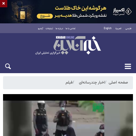
×
فارسی
العربية
English
تماس با ما
درباره ما
تبلیغات
آرشیو
جمعه ۱۶ مرداد ۱۴۰۵
صفحه اصلی
اخبار چندرسانه‌ای
فیلم