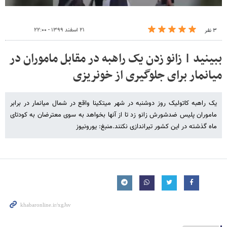
۲۱ اسفند ۱۳۹۹ - ۲۲:۰۰
۳ نفر
ببینید | زانو زدن یک راهبه در مقابل ماموران در
میانمار برای جلوگیری از خونریزی
یک راهبه کاتولیک روز دوشنبه در شهر میتکینا واقع در شمال میانمار در برابر
ماموران پلیس ضدشورش زانو زد تا از آنها بخواهد به سوی معترضان به کودتای
ماه گذشته در این کشور تیراندازی نکنند.منبغ: یورونیوز