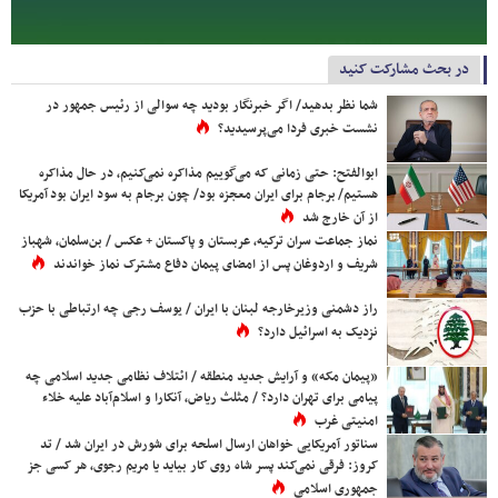
در بحث مشارکت کنید
شما نظر بدهید/ اگر خبرنگار بودید چه سوالی از رئیس جمهور در
نشست خبری فردا می‌پرسیدید؟
ابوالفتح: حتی زمانی که می‌گوییم مذاکره نمی‌کنیم، در حال مذاکره
هستیم/ برجام برای ایران معجزه بود/ چون برجام به سود ایران بود آمریکا
از آن خارج شد
نماز جماعت سران ترکیه، عربستان و پاکستان + عکس / بن‌سلمان، شهباز
شریف و اردوغان پس از امضای پیمان دفاع مشترک نماز خواندند
راز دشمنی وزیرخارجه لبنان با ایران / یوسف رجی چه ارتباطی با حزب
نزدیک به اسرائیل دارد؟
«پیمان مکه» و آرایش جدید منطقه / ائتلاف نظامی جدید اسلامی چه
پیامی برای تهران دارد؟ / مثلث ریاض، آنکارا و اسلام‌آباد علیه خلاء
امنیتی غرب
سناتور آمریکایی خواهان ارسال اسلحه برای شورش در ایران شد / تد
کروز: فرقی نمی‌کند پسر شاه روی کار بیاید یا مریم رجوی، هر کسی جز
جمهوری اسلامی