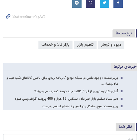
برچسب‌ها
میوه و تره‌بار
تنظیم بازار
بازار کالا و خدمات
خبرهای مرتبط
وزیر صمت : وجود نقص در شبکه توزیع / برنامه ریزی برای تامین کالاهای شب عید و
ماه رمضان…
آغاز جشنواره نورزی از فردا/ کالاها چند درصد تخفیف می‌خورند؟
دبیر ستاد تنظیم بازار خبر داد : تشکیل 15 هزار و 400 پرونده گرانفروشی میوه
وزیر صمت: هیچ مشکلی در تامین کالاهای اساسی نیست
نظر شما