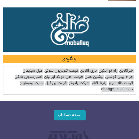
وبگردی
خبرآنلاین
راه نو آنلاین
بازی آنلاین
قیمت تلویزیون سونی
مبل مینیمال
جراح بینی گوشتی
پرشین هتل
قیمت آهن فولاد ایرانیان
اعتبارسنجی بانکی
قیمت طلا امروز
بلیط قطار
شرکت رادوکو
قیمت پروفیل
سایت یوتوتایمز
خرید اکانت chatgpt
نسخه دسکتاپ