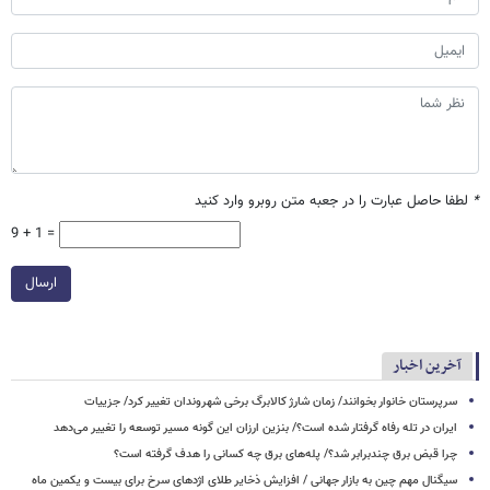
*
لطفا حاصل عبارت را در جعبه متن روبرو وارد کنید
9 + 1 =
ارسال
آخرین اخبار
سرپرستان خانوار بخوانند/ زمان شارژ کالابرگ برخی شهروندان تغییر کرد/ جزییات
ایران در تله رفاه گرفتار شده است؟/ بنزین ارزان این گونه مسیر توسعه را تغییر می‌دهد
چرا قبض برق چندبرابر شد؟/ پله‌های برق چه کسانی را هدف گرفته است؟
سیگنال‌ مهم چین به بازار جهانی / افزایش ذخایر طلای اژدهای سرخ برای بیست و یکمین ماه