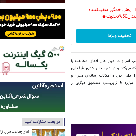
 از روش خانگی سفیدکننده
دان50%تخفیف🔥
تخفیف ویژه!
 اتمی و کشتار ۲۲۰ هزار نفر بوسیله بمب اتم و در عین حال ادعای مخالفت با
ه می‌کند و در عین حال ادعای طرفداری
 دادن پول و امکانات رسانه‌ای مدرن و
بارزه با تروریسم» مصادیق دیگری از
در بحث مشارکت کنید
نماز جماعت سران ترک