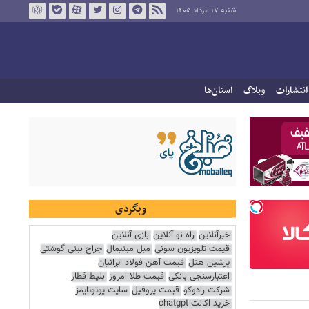
شنبه ۱۷ مرداد ۱۴۰۵
انتشارات
وبلاگ
استان‌ها
وبگردی
خبرآنلاین
راه نو آنلاین
بازی آنلاین
قیمت تلویزیون سونی
مبل مینیمال
جراح بینی گوشتی
پرشین هتل
قیمت آهن فولاد ایرانیان
اعتبارسنجی بانکی
قیمت طلا امروز
بلیط قطار
شرکت رادوکو
قیمت پروفیل
سایت یوتوتایمز
خرید اکانت chatgpt