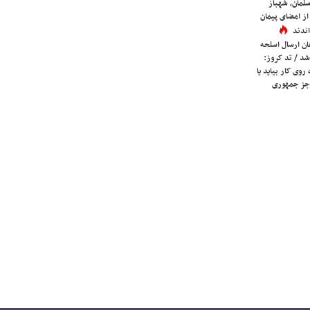
لمان، شهباز
ز امضای پیمان
ندند
ان ارسال اسلحه
شد / تد کروز:
روی کار بیاید یا
جز جمهوری