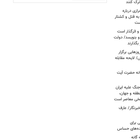
ترک کنند
ازی درباره
به قتل و کشتار
ست
و اثرگذار است
 و بنویسد/ دولت
 بگذارند
هایی برگزار
 لایحه مقابله
انه حضرت آیت
جنگ علیه ایران
طقه و جهان،
ریخی معاصر است
برنگار/ عارف
 برای
نده‌های حساس
گانه