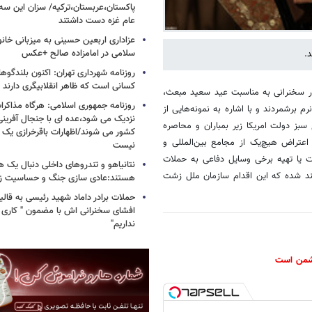
پاکستان،عربستان،ترکیه/ سزان این سه
عام غزه دست داشتند
عزاداری اربعین حسینی به میزبانی خان
سلامی در امامزاده صالح +عکس
.
روزنامه شهرداری تهران: اکنون بلندگ
کسانی است که ظاهر انقلابیگری دارند
در سخنرانی به مناسبت عید سعید مبعث،
روزنامه جمهوری اسلامی: هرگاه مذاکرا
 برشمردند و با اشاره به نمونه‌هایی از
نزدیک می شود،عده ای با جنجال آفرینی
بز دولت امریکا زیر بمباران و محاصره
کشور می شوند/اظهارات باقرخرازی یک ا
تراض هیچ‌یک از مجامع بین‌المللی و
نیست
ت یا تهیه برخی وسایل دفاعی به حملات
نتانیاهو و تندروهای داخلی دنبال یک
د شده که این اقدام سازمان ملل زشت
هستند:عادی سازی جنگ و حساسیت زدا
حملات برادر داماد شهید رئیسی به قالیب
افشای سخنرانی اش با مضمون " کاری 
نداریم"
 دشمن است