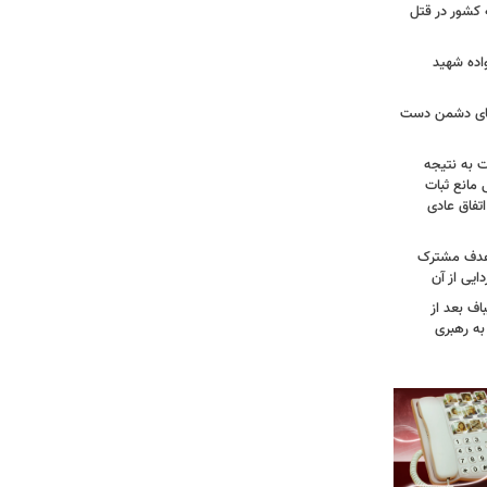
 کشور در قتل
واده شهید
وهای دشمن دست
ت به نتیجه
 مانع ثبات
تفاق عادی
 هدف مشترک
یی از آن
اف بعد از
به رهبری