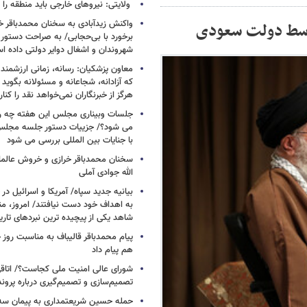
ولایتی: نیروهای خارجی باید منطقه را 
واکنش زیدآبادی به سخنان محمدباقر خر
توسط دولت سعودی
برخورد با بی‌حجابی/ به صراحت دستور 
شهروندان و اشغال دوایر دولتی داده ا
معاون پزشکیان: رسانه، زمانی ارزشمند 
که آزادانه، شجاعانه و مسئولانه بگوید
هرگز از خبرنگاران نمی‌خواهد نقد را کنار
جلسات وبیناری مجلس این هفته چه روز
می شود؟/ جزییات دستور جلسه مجلس/
با جنایات بین المللی بررسی می شود
سخنان محمدباقر خرازی و خروش عالم
الله جوادی آملی
بیانیه جدید سپاه/ آمریکا و اسرائیل در 
به اهداف خود دست نیافتند/ امروز، من
شاهد یکی از پیچیده ترین نبردهای تا
پیام محمدباقر قالیباف به مناسبت روز خ
هم پیام داد
شورای عالی امنیت ملی کجاست؟/ اتاقی
تصمیم‌سازی و تصمیم‌گیری درباره پرو
حمله حسین شریعتمداری به پیمان سه 