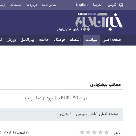
فارسی
العربية
English
تماس با ما
درباره ما
تبلیغات
آرشی
صفحه اصلی
سیاست
اقتصاد
فرهنگ
جامعه
بین‌الملل
ورزش
تا
مطالب پیشنهادی
ترید EURUSD با اسپرد از صفر پیپ
صفحه اصلی
اخبار سیاسی
رهبری
۲۱ اسفند ۱۳۹۹ - ۱۵:۱۳
۰ نفر