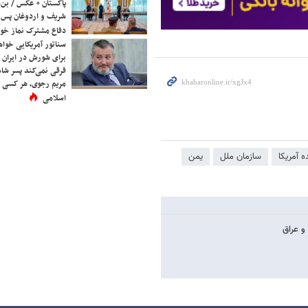
پاکستان + عکس / بن‌س
شریف و اردوغان پس ا
دفاع مشترک نماز خوا
سناتور آمریکایی خواه
برای شورش در ایران 
فرقی نمی‌کند پسر شاه 
مریم رجوی، هر کسی 
اسلامی
ه آمریکا
سازمان ملل
یمن
 و عراق