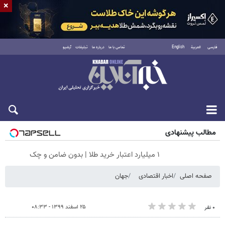
×
فارسی
العربية
English
تماس با ما
درباره ما
تبلیغات
آرشیو
پنجشنبه ۱۵ مرداد ۱۴۰۵
مطالب پیشنهادی
۱ میلیارد اعتبار خرید طلا | بدون ضامن و چک
صفحه اصلی
اخبار اقتصادی
جهان
۲۵ اسفند ۱۳۹۹ - ۰۸:۳۳
۰ نفر