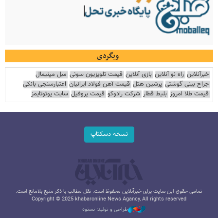
وبگردی
خبرآنلاین
راه نو آنلاین
بازی آنلاین
قیمت تلویزیون سونی
مبل مینیمال
جراح بینی گوشتی
پرشین هتل
قیمت آهن فولاد ایرانیان
اعتبارسنجی بانکی
قیمت طلا امروز
بلیط قطار
شرکت رادوکو
قیمت پروفیل
سایت یوتوتایمز
نسخه دسکتاپ
تمامی حقوق این سایت برای خبرآنلاین محفوظ است. نقل مطالب با ذکر منبع بلامانع است.
Copyright © 2025 khabaronline News Agancy, All rights reserved
طراحی و تولید: نستوه