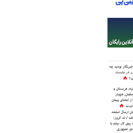
برنگار بودید چه
ور در نشست
د؟
یه، عربستان و
لمان، شهباز
ز امضای پیمان
ندند
ان ارسال اسلحه
شد / تد کروز:
روی کار بیاید یا
جز جمهوری