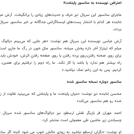
اعتراض نویسنده به سانسور پایتخت۶
ماجرای سانسور این سریال نیز حرف و حدیث‌های زیادی را برانگیخت. آرش عب
تنابنده هر کدام با انتشار پست‌های اینستاگرامی جداگانه بر خبر سانسور سریال 
بردند.
آرش عباسی نویسنده این سریال هم نوشت: «هر جایی که می‌بینم دیالوگ
میام که تیتراژ آخر داره پخش میشه. سانسور مثل خون در رگ ما جاری است.
برای روی صحنه رفتن،روی پرده رفتن یا روی صفحه رفتنِ اثرش، خودش باید و 
راه بیشتر هم ندارد یا باشد یا کار نکند. ما راه دوم را نرفتیم برای همین،
کردیم. پس به این زخم نمک نپاشید.»
سانسور دوباره نسخه سانسور شده
محسن تنابنده نیز نوشت: «میان پایتخت ما و پایتختی که می‌بینید تفاوت از
شده رو هم سانسور می‌کند»
چسباندن زیر ماشین نقی معمولی است منتشر کرد.
او نوشت: «نگران ارسطو نباشید به زودی حالش خوب می شود البته اگر سانسور