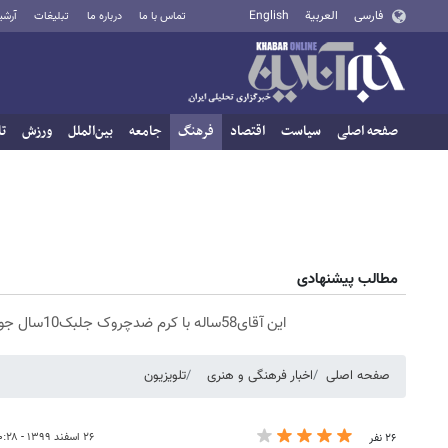
فارسی
العربية
English
تماس با ما
درباره ما
تبلیغات
آرشی
صفحه اصلی
سیاست
اقتصاد
فرهنگ
جامعه
بین‌الملل
ورزش
تا
مطالب پیشنهادی
این آقای58ساله با کرم ضدچروک جلبک10سال جوان شد(سفارش با تخفیف)
صفحه اصلی
اخبار فرهنگی و هنری
تلویزیون
۲۶ اسفند ۱۳۹۹ - ۱۰:۲۸
۲۶ نفر