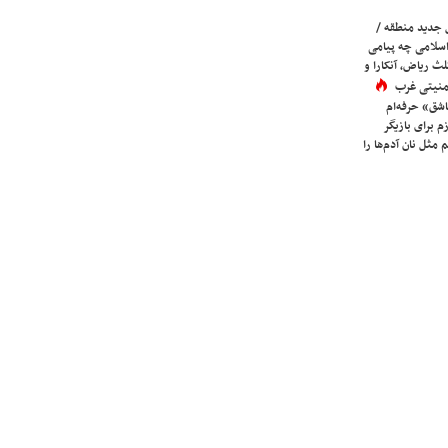
 جدید منطقه /
اسلامی چه پیامی
لث ریاض، آنکارا و
 امنیتی غرب
شق» حرفه‌ام
م برای بازیگر
 مثل نان آدم‌ها را