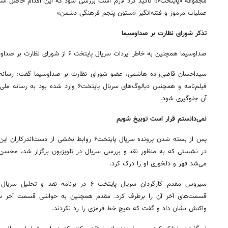
مجموعه «پایتخت۶» تاکید کرد لازم است بررسی شود که این اقدام حا
عملیات مرموز و فتنه‌انگیز «ستون پنجم فرهنگی دشمن»
تذکر شورای نظارت بر صداوسیما
صداوسیما همچنین به خاطر ایردات سریال پایتخت ۶ از شورای نظارت بر صداوسیما تذکر گرفت.
سیداحسان قاضی‌زاده هاشمی، عضو شورای نظارت بر صداوسیما گفت:‌ رسانه مل
فیلم‌نامه و همچنین دیالوگ‌های سریال پایتخت۶ و
آن جلوگیری شود.
نمی‌دانستم قرار است توبیخ شویم
پس از بسته شدن پرونده سریال پایتخت۶ روابط بخشی ا
در نشستی که به منظور نقد و بررسی سریال در تلویزیون برگزار شد، محسن
می‌شد قهر و دلخوری او را درک کرد.
سیروس مقدم کارگردان سریال پایتخت ۶ در برنام
قسمت‌های آخر آن را برطرف کرد. مقدم همچنین به حواشی قسمت آخر س
واکنش نشان داد و گفت که هیچ خط قرمزی را رد نکردند.