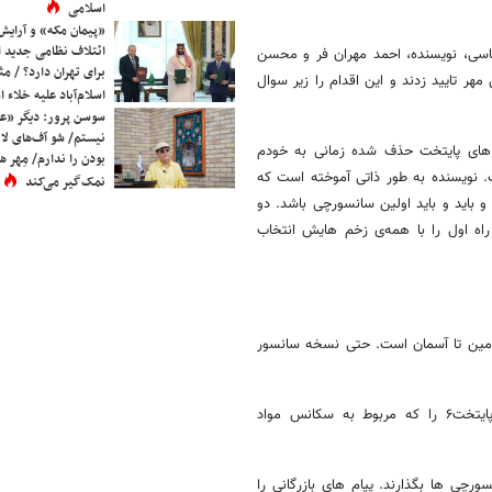
اسلامی
«پیمان مکه» و آرایش
ائتلاف نظامی جدید 
اسی، نویسنده، احمد مهران‌ فر و محسن
برای تهران دارد؟ / مث
مهر تایید زدند و این اقدام را زیر سوال
اسلام‌آباد علیه خلاء
سوسن پرور: دیگر «عا
نیستم/ شو آف‌های لاز
 های پایتخت حذف شده زمانی به خودم
بودن را ندارم/ مِهر هم
 نویسنده به طور ذاتی آموخته است که
نمک‌گیر می‌کند
باید و باید اولین سانسورچی باشد. دو
 راه اول را با همه‌ی زخم هایش انتخاب
 زمین تا آسمان است. حتی نسخه سانسور
احمد مهران‌ فر بازیگر نقش ارسطو، نیز دیالوگ‌های سانسور شده‌ سریال پایتخت۶ را که مربوط به سکانس مواد
چی ها بگذارند. پیام های بازرگانی را