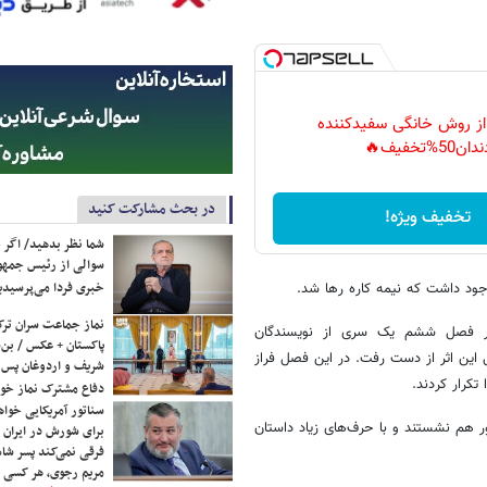
 از روش خانگی سفیدکننده
دان50%تخفیف🔥
در بحث مشارکت کنید
تخفیف ویژه!
شما نظر بدهید/ اگر خ
سوالی از رئیس جمه
خبری فردا می‌پرسیدی
نماز جماعت سران ترک
ید کرد: سریال پایتخت در فصل ششم یک سری از نویسندگان
پاکستان + عکس / بن‌س
 این اثر از دست رفت. در این فصل فراز
شریف و اردوغان پس ا
کرار کردند.
دفاع مشترک نماز خوا
سناتور آمریکایی خواه
ر قسمت‌های پایتخت۶ می‌بینیم آدم‌ها دور هم نشستند و با حرف‌های زیاد داستان
برای شورش در ایران 
فرقی نمی‌کند پسر شاه 
مریم رجوی، هر کسی 