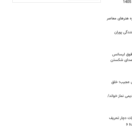
زه هنرهای معاصر
ندگی پوران
فوق‌ لیسانس
! صدای شکستن
ای عجیب؛ خلق
یمی نماز خواند/
ت دچار تحریف
و و