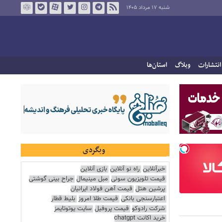
شنبه ۱۷ مرداد ۱۴۰۵
انتشارات
وبلاگ
استان‌ها
وبگردی
خبرآنلاین
راه نو آنلاین
بازی آنلاین
قیمت تلویزیون سونی
مبل مینیمال
جراح بینی گوشتی
پرشین هتل
قیمت آهن فولاد ایرانیان
اعتبارسنجی بانکی
قیمت طلا امروز
بلیط قطار
شرکت رادوکو
قیمت پروفیل
سایت یوتوتایمز
خرید اکانت chatgpt