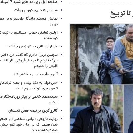
صفحه اول روزنامه های شنبه 17مرداد 1405
«بی‌نامی» جلوی دوربین رفت
ا توبیخ
نمایش مستند ماندگار «اربعین» در مو
تهران
اولین نمایش جهانی مستندی به تهیه‌کن
درخشنده
مازیار لرستانی به تلویزیون برگشت
سوسن پرور: مادرم که گفت من دختر 
بزرگ نکردم تا در پیتزافروشی کار کند
قلبش را شنیدم
آلبوم «آسیمه سر» منتشر شد
«می‌خوام به دنیا بیام» و قصه تولده
تصویر برای کودک مهم است
سیدمحمد خاتمی بر پیکر روزنامه‌نگار قد
عکس
گالری‌گردی در نیمه فصل تابستان
روایت تاریخی «لباس شخصی» با حذفیا
شد/ فیلمی که در زمان خود اثری پیش‌ر
هشداردهنده بود