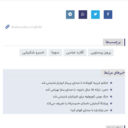
برچسب‌ها
پرویز پرستویی
گلاره عباسی
سوینا
خسرو شکیبایی
خبرهای مرتبط
«باشو غریبه کوچک» با صدای پریناز ایزدیار شنیدنی شد
«من، ترانه ۱۵ سال دارم»، با صدای سارا بهرامی آمد
«یک بوس کوچولو» برای نابینایان شنیدنی شد
ویشکا آسایش داستان «سیندرلا» را تعریف می‌کند
«در بارانداز» با صدای الهام کردا