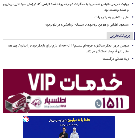
روایت تاریخی «لباس شخصی» با حذفیات دچار تحریف شد/ فیلمی که در زمان خود اثری پیش‌رو
و هشداردهنده بود
علی منتظری به رادیو رفت
مسعود اطیابی و هومن برق‌نورد با «نسخه آزمایشی» در تلویزیون
پربیننده‌ترین
سوسن پرور: دیگر «عاشق» حرفه‌ام نیستم/ show off لازم برای بازیگر بودن را ندارم/ مِهر هم
مثل نان آدم‌ها را نمک‌گیر می‌کند
ژیلا هدائی درگذشت