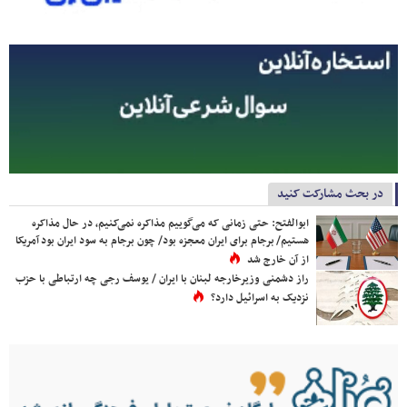
در بحث مشارکت کنید
ابوالفتح: حتی زمانی که می‌گوییم مذاکره نمی‌کنیم، در حال مذاکره
هستیم/ برجام برای ایران معجزه بود/ چون برجام به سود ایران بود آمریکا
از آن خارج شد
راز دشمنی وزیرخارجه لبنان با ایران / یوسف رجی چه ارتباطی با حزب
نزدیک به اسرائیل دارد؟