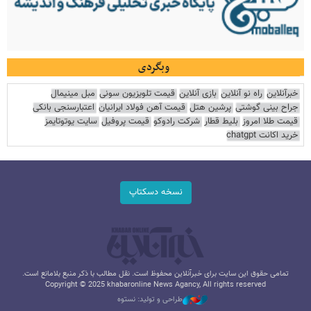
وبگردی
خبرآنلاین
راه نو آنلاین
بازی آنلاین
قیمت تلویزیون سونی
مبل مینیمال
جراح بینی گوشتی
پرشین هتل
قیمت آهن فولاد ایرانیان
اعتبارسنجی بانکی
قیمت طلا امروز
بلیط قطار
شرکت رادوکو
قیمت پروفیل
سایت یوتوتایمز
خرید اکانت chatgpt
نسخه دسکتاپ
تمامی حقوق این سایت برای خبرآنلاین محفوظ است. نقل مطالب با ذکر منبع بلامانع است.
Copyright © 2025 khabaronline News Agancy, All rights reserved
طراحی و تولید: نستوه