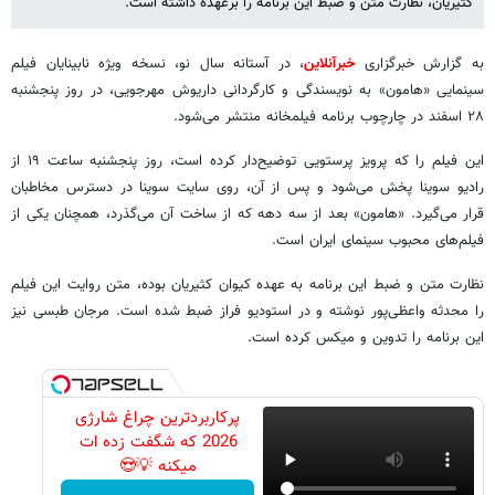
کثیریان، نظارت متن و ضبط این برنامه را برعهده داشته است.
به گزارش خبرگزاری
خبرآنلاین
، در آستانه سال نو، نسخه ویژه نابینایان فیلم
سینمایی «هامون» به نویسندگی و کارگردانی داریوش مهرجویی، در روز پنجشنبه
۲۸ اسفند در چارچوب برنامه فیلمخانه منتشر می‌شود.
این فیلم را که پرویز پرستویی توضیح‌دار کرده است، روز پنجشنبه ساعت ۱۹ از
رادیو سوینا پخش می‌شود و پس از آن، روی سایت سوینا در دسترس مخاطبان
قرار می‌گیرد. «هامون» بعد از سه دهه که از ساخت آن می‌گذرد، همچنان یکی از
فیلم‌های محبوب سینمای ایران است.
نظارت متن و ضبط این برنامه به عهده کیوان کثیریان بوده، متن روایت این فیلم
را محدثه واعظی‌پور نوشته و در استودیو فراز ضبط شده است. مرجان طبسی نیز
این برنامه را تدوین و میکس کرده است.
پرکاربردترین چراغ شارژی
2026 که شگفت زده ات
میکنه 💡😍