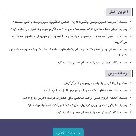
آخرین اخبار
ببینید | تعریف «میهن‌پرستی واقعی» از زبان عباس عراقچی؛ میهن‌پرست واقعی کیست؟
ببینید | زمان بسته ماندن تنگه هرمز مشخص شد؛ سخنگوی سپاه چه شرطی را اعلام کرد؟
ببینید | عراقچی: نه جنایات دشمن را فراموش می‌کنیم و نه از خون‌های به‌ناحق‌ریخته‌شده
می‌گذریم
ببینید | اقدام دور از انتظار یک شیر دریایی خواب‌آلود؛ ماهیگیرها با خروپف متوجه حضورش
شدند!
ببینید | کلینتون، ترامپ را به صدام حسین تشبیه کرد
پربیننده‌ترین
عکس | بیتا فرهی با لباس عروس در کنار گوگوش
ببینید | تعریف متفاوت خانم بازیگر از مهدی پاکدل: «نگم برات!»
ببینید | لحظه خروج مسی از جت شخصی برای حضور در مراسم آخرین وداع با پدر
ببینید | عراقچی: «حق ایران در دریای خزر داده شد و رفت» اصلاً واقعیت ندارد
ببینید | کلینتون، ترامپ را به صدام حسین تشبیه کرد
نسخه دسکتاپ