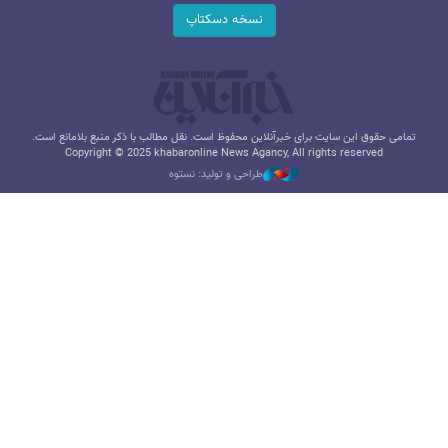
نسخه دسکتاپ
تمامی حقوق این سایت برای خبرآنلاین محفوظ است. نقل مطالب با ذکر منبع بلامانع است.
Copyright © 2025 khabaronline News Agancy, All rights reserved
طراحی و تولید: نستوه