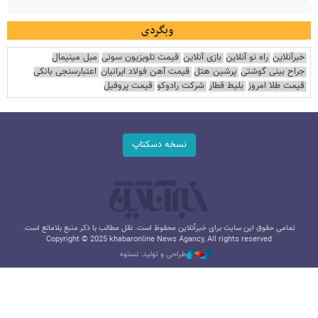
وبگردی
خبرآنلاین
راه نو آنلاین
بازی آنلاین
قیمت تلویزیون سونی
مبل مینیمال
جراح بینی گوشتی
پرشین هتل
قیمت آهن فولاد ایرانیان
اعتبارسنجی بانکی
قیمت طلا امروز
بلیط قطار
شرکت رادوکو
قیمت پروفیل
نسخه دسکتاپ
تمامی حقوق این سایت برای خبرآنلاین محفوظ است. نقل مطالب با ذکر منبع بلامانع است.
Copyright © 2025 khabaronline News Agancy, All rights reserved
طراحی و تولید: نستوه