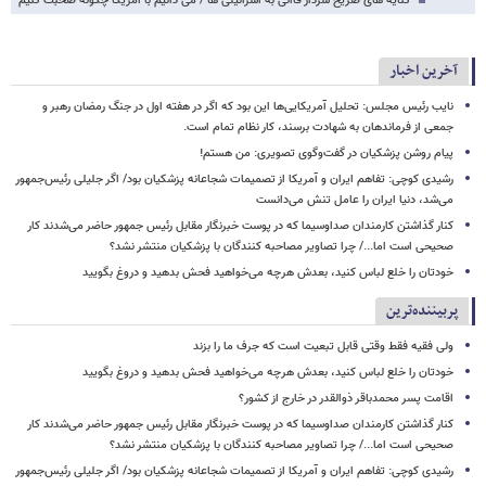
کنایه های صریح سردار قاآنی به اسرائیلی ها / می دانیم با آمریکا چگونه صحبت کنیم
آخرین اخبار
نایب رئیس مجلس: تحلیل آمریکایی‌ها این بود که اگر در هفته اول در جنگ رمضان رهبر و
جمعی از فرماندهان به شهادت برسند، کار نظام تمام است.
پیام روشن پزشکیان در گفت‌وگوی تصویری: من هستم!
رشیدی کوچی: تفاهم ایران و آمریکا از تصمیمات شجاعانه پزشکیان بود/ اگر جلیلی رئیس‌جمهور
می‌شد، دنیا ایران را عامل تنش می‌دانست
کنار گذاشتن کارمندان صداوسیما که در پوست خبرنگار مقابل رئیس جمهور حاضر می‌شدند کار
صحیحی است اما.../ چرا تصاویر مصاحبه کنندگان با پزشکیان منتشر نشد؟
خودتان را خلع لباس کنید، بعدش هرچه می‌خواهید فحش بدهید و دروغ بگویید
پربیننده‌ترین
ولی فقیه فقط وقتی قابل تبعیت است که جرف ما را بزند
خودتان را خلع لباس کنید، بعدش هرچه می‌خواهید فحش بدهید و دروغ بگویید
اقامت پسر محمدباقر ذوالقدر در خارج از کشور؟
کنار گذاشتن کارمندان صداوسیما که در پوست خبرنگار مقابل رئیس جمهور حاضر می‌شدند کار
صحیحی است اما.../ چرا تصاویر مصاحبه کنندگان با پزشکیان منتشر نشد؟
رشیدی کوچی: تفاهم ایران و آمریکا از تصمیمات شجاعانه پزشکیان بود/ اگر جلیلی رئیس‌جمهور