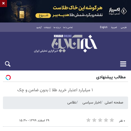
×
فارسی
العربية
English
تماس با ما
درباره ما
تبلیغات
آرشیو
جمعه ۱۶ مرداد ۱۴۰۵
مطالب پیشنهادی
۱ میلیارد اعتبار خرید طلا | بدون ضامن و چک
صفحه اصلی
اخبار سیاسی
نظامی
۲۹ اسفند ۱۳۹۹ - ۱۵:۳۰
۰ نفر