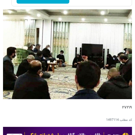
۲۷۲۱۹
کد مطلب
1497114