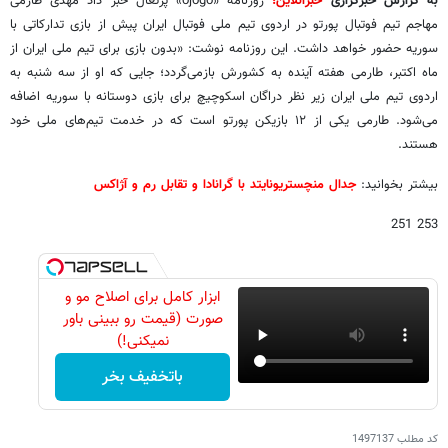
به گزارش خبرگزاری
خبرآنلاین
؛
روزنامه «ojogo» پرتغال خبر داد مهدی طارمی
مهاجم تیم فوتبال پورتو در اردوی تیم ملی فوتبال ایران پیش از بازی تدارکاتی با
سوریه حضور خواهد داشت. این روزنامه نوشت: «بدون بازی برای تیم ملی ایران از
ماه اکتبر، طارمی هفته آینده به کشورش بازمی‌گردد؛ جایی که او از سه شنبه به
اردوی تیم ملی ایران زیر نظر دراگان اسکوچیچ برای بازی دوستانه با سوریه اضافه
می‌شود. طارمی یکی از ۱۲ بازیکن پورتو است که در خدمت تیم‌های ملی خود
هستند.
بیشتر بخوانید:
جدال منچستریونایتد با گرانادا و تقابل رم و آژاکس
253 251
ابزار کامل برای اصلاح مو و
صورت (قیمت رو ببینی باور
نمیکنی!)
باتخفیف بخر
کد مطلب
1497137