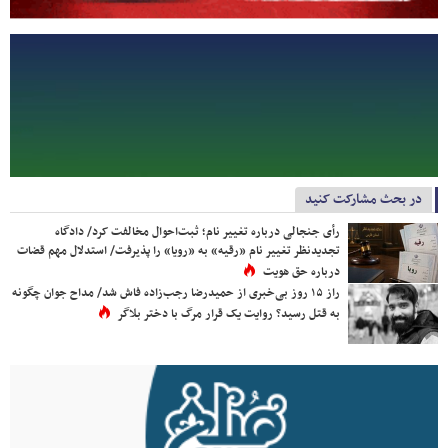
در بحث مشارکت کنید
رأی جنجالی درباره تغییر نام؛ ثبت‌احوال مخالفت کرد/ دادگاه
تجدیدنظر تغییر نام «رقیه» به «رویا» را پذیرفت/ استدلال مهم قضات
درباره حق هویت
راز ۱۵ روز بی‌خبری از حمیدرضا رجب‌زاده فاش شد/ مداح جوان چگونه
به قتل رسید؟ روایت یک قرار مرگ با دختر بلاگر