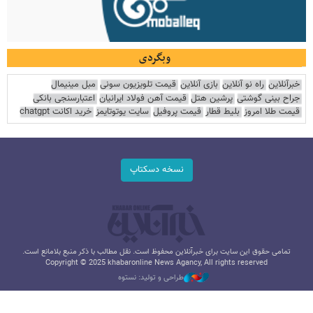
وبگردی
خبرآنلاین
راه نو آنلاین
بازی آنلاین
قیمت تلویزیون سونی
مبل مینیمال
جراح بینی گوشتی
پرشین هتل
قیمت آهن فولاد ایرانیان
اعتبارسنجی بانکی
قیمت طلا امروز
بلیط قطار
قیمت پروفیل
سایت یوتوتایمز
خرید اکانت chatgpt
نسخه دسکتاپ
تمامی حقوق این سایت برای خبرآنلاین محفوظ است. نقل مطالب با ذکر منبع بلامانع است.
Copyright © 2025 khabaronline News Agancy, All rights reserved
طراحی و تولید: نستوه