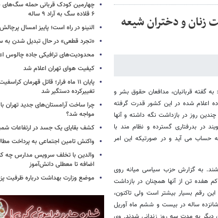
چهارمین کودک قربانی حمله سگ‌های 
۶ قلاده سگ به آراد ۹ ساله
یت زنان و دختران شیعه
النینو در راه است؛ پاییز امسال پرچال
«تجرد قطعی» در حال تبدیل شدن به 
محدودیت‌های ترافیکی جاده چالوس اع
کیفیت هوای تهران اعلام شد
پایان ۱۱ ماه فرار؛ قاتل قهرمان کراسفی
تغییرکرده دستگیر شد
 به گفته قربانیان، مدافعان حقوق بشر و
اده اعلام شده در این کشور قدرت گرفته
چرا ساخت آرامستان‌های جدید تهران با
مواجه شد؟
چندین روز در بازداشت نگه داشته و آنها
یند در بدرفتاری گسترده و نظام مند با
کشف بقایای یک جسد در ارتفاعات شمیر
ه حساب می آید و در صورتیکه این امر
واکنش تامین اجتماعی به پرداخت مطال
والدین با تخلف سرویس مدارس چه کنند
اضافه تا معطلی دانش‌آموز
اشند. به گزارش حزب سیاسی میانه روی
موضع وزارت بهداشت درباره ظرفیت پزشکی
م هفده تن از آنها همچنان در بازداشت
ن رقم بسیار بیشتر است ولی تاکنون،
انزده ساله در بیست و ششم ماه آوریل
 دیگر به مدت سه روز زندانی شدند. وی