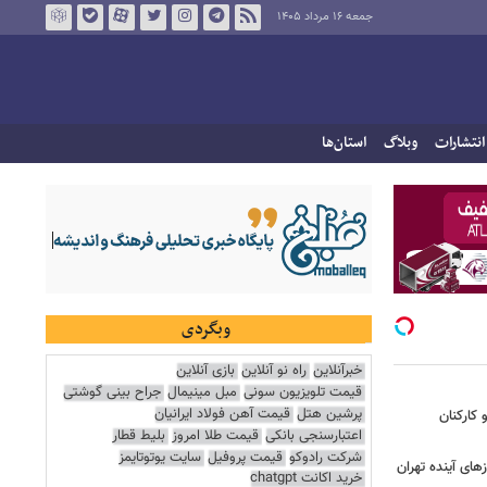
جمعه ۱۶ مرداد ۱۴۰۵
انتشارات
وبلاگ
استان‌ها
وبگردی
خبرآنلاین
راه نو آنلاین
بازی آنلاین
قیمت تلویزیون سونی
مبل مینیمال
جراح بینی گوشتی
پرشین هتل
قیمت آهن فولاد ایرانیان
کارکنان
اعتبارسنجی بانکی
قیمت طلا امروز
بلیط قطار
شرکت رادوکو
قیمت پروفیل
سایت یوتوتایمز
ای آینده تهران
خرید اکانت chatgpt