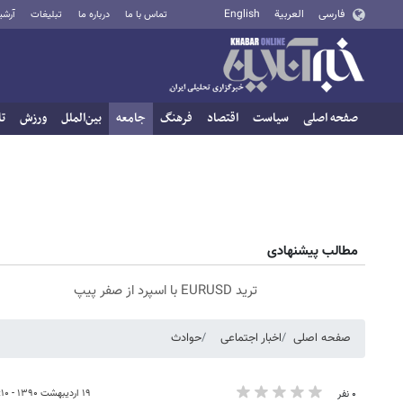
فارسی
العربية
English
تماس با ما
درباره ما
تبلیغات
آرشی
صفحه اصلی
سیاست
اقتصاد
فرهنگ
جامعه
بین‌الملل
ورزش
تا
مطالب پیشنهادی
ترید EURUSD با اسپرد از صفر پیپ
صفحه اصلی
اخبار اجتماعی
حوادث
۱۹ اردیبهشت ۱۳۹۰ - ۱۵:۱۰
۰ نفر