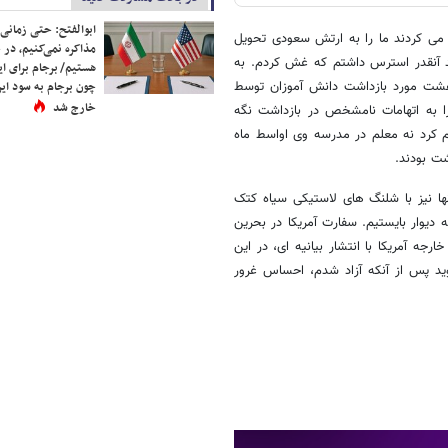
ابوالفتح: حتی زمانی 
ید می کردند ما را به ارتش سعودی تحویل
مذاکره نمی‌کنیم، در 
ید آنقدر استرس داشتم که غش کردم. به
هستیم/ برجام برای ای
 هشت مورد بازداشت دانش آموزان توسط
چون برجام به سود ایرا
خارج شد
ا به اتهامات نامشخص در بازداشت نگه
ام کرد نه معلم در مدرسه وی اواسط ماه
ت بودند.
نها نیز با شلنگ های لاستیکی سیاه کتک
دیوار بایستیم. سفارت آمریکا در بحرین
جه آمریکا با انتشار بیانیه ای، در این
ید پس از آنکه آزاد شدم، احساس غرور