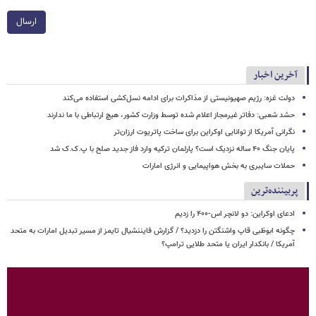
ارسال
آخرین اخبار
دولت غزه: رژیم صهیونیستی از مذاکرات برای ادامه نسل‌کشی استفاده می‌کند
حشد شعبی: دفاتر غیرمجاز اعلام شده توسط وزارت کشور، هیچ ارتباطی با ما ندارند
نگرانی آمریکا از توانایی اوکراین برای ساخت پاتریوت ارزان‌تر
پایان جنگ ۴۰ ساله نزدیک است؟ پارلمان ترکیه وارد فاز جدید صلح با پ.ک.ک شد
حملات سایبری به بخش هواپیمایی و انرژی امارات
پربیننده‌ترین
ادعای اوکراین: دو لانچر اس-۴۰۰ را زدیم
چگونه ابوظبی قاپ واشنگتن را دزدید؟ / گزارش فایننشیال تایمز از مسیر تبدیل امارات به متحد
آمریکا / بانکدار ایران یا متحد طلایی ترامپ؟