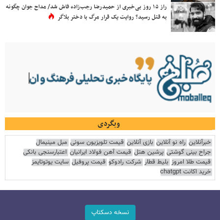
راز ۱۵ روز بی‌خبری از حمیدرضا رجب‌زاده فاش شد/ مداح جوان چگونه
به قتل رسید؟ روایت یک قرار مرگ با دختر بلاگر
وبگردی
خبرآنلاین
راه نو آنلاین
بازی آنلاین
قیمت تلویزیون سونی
مبل مینیمال
جراح بینی گوشتی
پرشین هتل
قیمت آهن فولاد ایرانیان
اعتبارسنجی بانکی
قیمت طلا امروز
بلیط قطار
شرکت رادوکو
قیمت پروفیل
سایت یوتوتایمز
خرید اکانت chatgpt
نسخه دسکتاپ