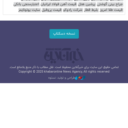
جراح بینی گوشتی
پرشین هتل
قیمت آهن فولاد ایرانیان
اعتبارسنجی بانکی
قیمت طلا امروز
بلیط قطار
شرکت رادوکو
قیمت پروفیل
سایت یوتوتایمز
نسخه دسکتاپ
تمامی حقوق این سایت برای خبرآنلاین محفوظ است. نقل مطالب با ذکر منبع بلامانع است.
Copyright © 2025 khabaronline News Agancy, All rights reserved
طراحی و تولید: نستوه