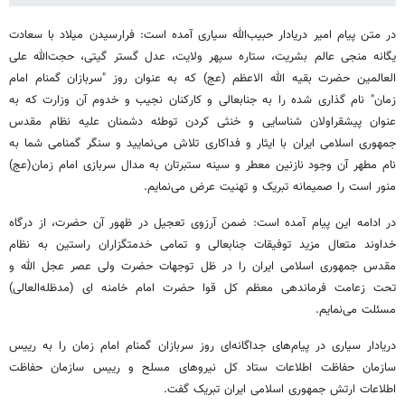
در متن پیام امیر دریادار حبیب‌الله سیاری آمده است: فرارسیدن میلاد با سعادت
یگانه منجی عالم بشریت، ستاره سپهر ولایت، عدل گستر گیتی، حجت‌الله علی
العالمین حضرت بقیه الله الاعظم (عج) که به عنوان روز "سربازان گمنام امام
زمان" نام گذاری شده را به جنابعالی و کارکنان نجیب و خدوم آن وزارت که به
عنوان پیشقراولان شناسایی و خنثی کردن توطئه دشمنان علیه نظام مقدس
جمهوری اسلامی ایران با ایثار و فداکاری تلاش می‌نمایید و سنگر گمنامی شما به
نام مطهر آن وجود نازنین معطر و سینه ستبرتان به مدال سربازی امام زمان(عج)
منور است را صمیمانه تبریک و تهنیت عرض می‌نمایم.
در ادامه این پیام آمده است: ضمن آرزوی تعجیل در ظهور آن حضرت، از درگاه
خداوند متعال مزید توفیقات جنابعالی و تمامی خدمتگزاران راستین به نظام
مقدس جمهوری اسلامی ایران را در ظل توجهات حضرت ولی عصر عجل الله و
تحت زعامت فرماندهی معظم کل قوا حضرت امام خامنه ای (مدظله‌العالی)
مسئلت می‌نمایم.
دریادار سیاری در پیام‌های جداگانه‌ای روز سربازان گمنام امام زمان را به رییس
سازمان حفاظت اطلاعات ستاد کل نیروهای مسلح و رییس سازمان حفاظت
اطلاعات ارتش جمهوری اسلامی ایران تبریک گفت.