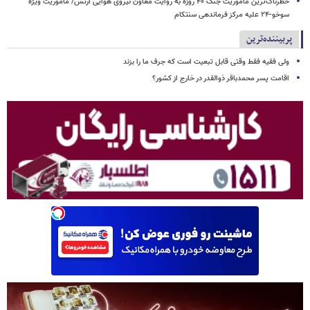
خطرناک‌ترین مأموریت جنگ ۴۰ روزه به روایت معاون نیروی هوایی ارتش/ مأموریت ویژه
سوخو-۲۴ علیه مرکز فرماندهی سنتکام
پربیننده‌ترین
ولی فقیه فقط وقتی قابل تبعیت است که جرف ما را بزند
اقامت پسر محمدباقر ذوالقدر در خارج از کشور؟