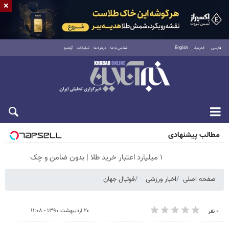
×
فارسی
العربية
English
تماس با ما
درباره ما
تبلیغات
آرشیو
جمعه ۱۶ مرداد ۱۴۰۵
مطالب پیشنهادی
۱ میلیارد اعتبار خرید طلا | بدون ضامن و چک
صفحه اصلی
اخبار ورزشی
فوتبال جهان
۲۰ اردیبهشت ۱۳۹۰ - ۱۱:۰۸
۰ نفر