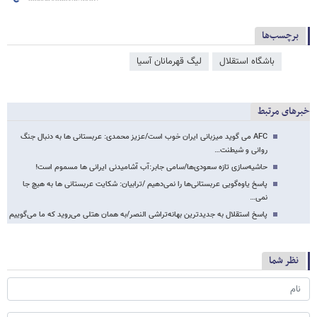
برچسب‌ها
باشگاه استقلال
لیگ قهرمانان آسیا
خبرهای مرتبط
AFC می گوید میزبانی ایران خوب است/عزیز محمدی: عربستانی ها به دنبال جنگ
روانی و شیطنت…
حاشیه‌سازی تازه سعودی‌ها/سامی جابر:آب آشامیدنی ایرانی ها مسموم است!
پاسخ یاوه‌گویی عربستانی‌ها را نمی‌دهیم /ترابیان: شکایت عربستانی ها به هیچ جا
نمی…
پاسخ استقلال به جدیدترین بهانه‌تراشی النصر/به همان هتلی می‌روید که ما می‌گوییم
نظر شما