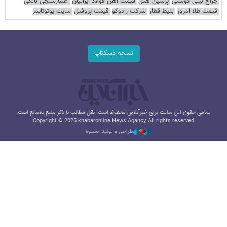
جراح بینی گوشتی
پرشین هتل
قیمت آهن فولاد ایرانیان
اعتبارسنجی بانکی
قیمت طلا امروز
بلیط قطار
شرکت رادوکو
قیمت پروفیل
سایت یوتوتایمز
نسخه دسکتاپ
تمامی حقوق این سایت برای خبرآنلاین محفوظ است. نقل مطالب با ذکر منبع بلامانع است.
Copyright © 2025 khabaronline News Agancy, All rights reserved
طراحی و تولید: نستوه