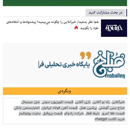
در بحث مشارکت کنید
شما نظر بدهید/ خبرآنلاین را چگونه می‌بینید؟ پیشنهادها و انتقادهای
خود را بگویید
وبگردی
خبرآنلاین
راه نو آنلاین
بازی آنلاین
قیمت تلویزیون سونی
مبل مینیمال
جراح بینی گوشتی
پرشین هتل
قیمت آهن فولاد ایرانیان
اعتبارسنجی بانکی
قیمت طلا امروز
بلیط قطار
شرکت رادوکو
قیمت پروفیل
سایت یوتوتایمز
خرید اکانت chatgpt