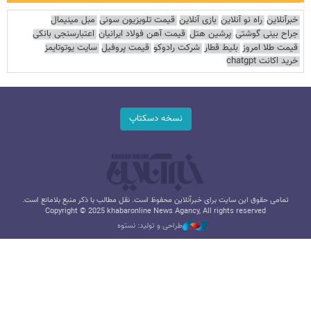
خبرآنلاین
راه نو آنلاین
بازی آنلاین
قیمت تلویزیون سونی
مبل مینیمال
جراح بینی گوشتی
پرشین هتل
قیمت آهن فولاد ایرانیان
اعتبارسنجی بانکی
قیمت طلا امروز
بلیط قطار
شرکت رادوکو
قیمت پروفیل
سایت یوتوتایمز
خرید اکانت chatgpt
نسخه دسکتاپ
تمامی حقوق این سایت برای خبرآنلاین محفوظ است. نقل مطالب با ذکر منبع بلامانع است.
Copyright © 2025 khabaronline News Agancy, All rights reserved
طراحی و تولید: نستوه