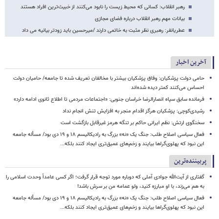
رهبر انقلاب: کسانی که محیط زیست را نابود می‌کنند از خبیث‌ترین افراد هستند
بیانات مهم رهبر انقلاب درباره فضای مجازی
عطریانفر: رهبری نظر مثبت به خاتمی دارند /میرحسین باید زودتر بیانیه می داد
آخرین اخبار
حامی دولت پزشکیان: وفاق پزشکیان بیشتر با مخالفان تعریف شده تا جامعه/ حامیان دولت
احساس می‌کنند کمتر دیده شده‌اند
فرمانده سابق سپاه انصارالرضا خراسان جنوبی: «اجتماعات مردمی تا اطلاع ثانوی ادامه دارد»
رشیدی‌کوچی: پزشکیان هرگز اقدام منجر به افزایش تنش انجام نداد
سخنگوی ارتش: نظم ایرانی حاکم بر تنگه هرمز غیرقابل بازگشت است
فعال سیاسی اصلاح طلب: جنگ یک «نه» بزرگ به رادیکالیسم ۱۸ و ۱۹ دی بود/ مسأله جامعه
این نبود که پهلوی‌گراها بیایند و زخم‌های عمیق‌تری ایجاد کنند بلکه...
پربیننده‌ترین
گفتاری از آیت‌الله جوادی آملی که دوباره مورد توجه قرار گرفت؛ اگر کسی عامداً وحدت اسلامی را
به هم می‌زند، با او مبارزه کنید، ولو عمامه من بر سرش باشد!
فعال سیاسی اصلاح طلب: جنگ یک «نه» بزرگ به رادیکالیسم ۱۸ و ۱۹ دی بود/ مسأله جامعه
این نبود که پهلوی‌گراها بیایند و زخم‌های عمیق‌تری ایجاد کنند بلکه...