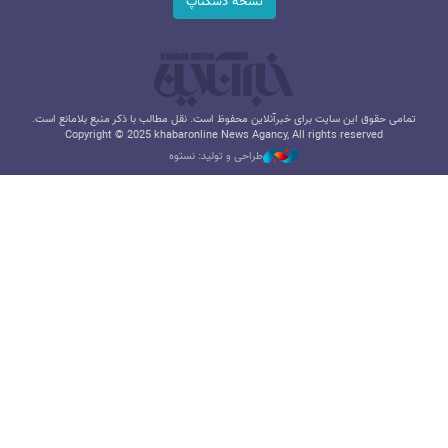
نسخه دسکتاپ
تمامی حقوق این سایت برای خبرآنلاین محفوظ است. نقل مطالب با ذکر منبع بلامانع است.
Copyright © 2025 khabaronline News Agancy, All rights reserved
طراحی و تولید: نستوه