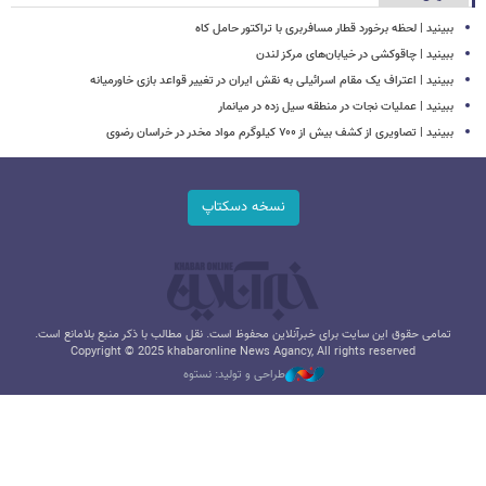
ببینید | لحظه برخورد قطار مسافربری با تراکتور حامل کاه
ببینید | چاقوکشی در خیابان‌های مرکز لندن
ببینید | اعتراف یک مقام اسرائیلی به نقش ایران در تغییر قواعد بازی خاورمیانه
ببینید | عملیات نجات در منطقه سیل زده در میانمار
ببینید | تصاویری از کشف بیش از ۷۰۰ کیلوگرم مواد مخدر در خراسان رضوی
نسخه دسکتاپ
تمامی حقوق این سایت برای خبرآنلاین محفوظ است. نقل مطالب با ذکر منبع بلامانع است.
Copyright © 2025 khabaronline News Agancy, All rights reserved
طراحی و تولید: نستوه