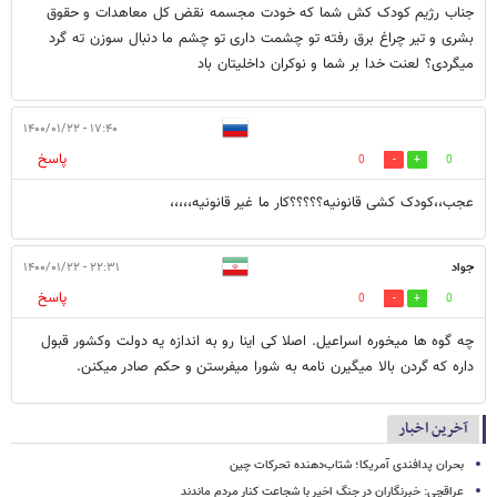
جناب رژیم کودک کش شما که خودت مجسمه نقض کل معاهدات و حقوق
بشری و تیر چراغ برق رفته تو چشمت داری تو چشم ما دنبال سوزن ته گرد
میگردی؟ لعنت خدا بر شما و نوکران داخلیتان باد
۱۷:۴۰ - ۱۴۰۰/۰۱/۲۲
پاسخ
0
0
عجب،،کودک کشی قانونیه؟؟؟؟؟کار ما غیر قانونیه،،،،،
جواد
۲۲:۳۱ - ۱۴۰۰/۰۱/۲۲
پاسخ
0
0
چه گوه ها میخوره اسراعیل. اصلا کی اینا رو به اندازه یه دولت وکشور قبول
داره که گردن بالا میگیرن نامه به شورا میفرستن و حکم صادر میکنن.
آخرین اخبار
بحران پدافندی آمریکا؛ شتاب‌دهنده تحرکات چین
عراقچی: خبرنگاران در جنگ اخیر با شجاعت کنار مردم ماندند