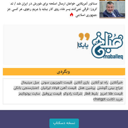
سناتور آمریکایی خواهان ارسال اسلحه برای شورش در ایران شد / تد
کروز: فرقی نمی‌کند پسر شاه روی کار بیاید یا مریم رجوی، هر کسی جز
جمهوری اسلامی
وبگردی
خبرآنلاین
راه نو آنلاین
بازی آنلاین
قیمت تلویزیون سونی
مبل مینیمال
جراح بینی گوشتی
پرشین هتل
قیمت آهن فولاد ایرانیان
اعتبارسنجی بانکی
قیمت طلا امروز
بلیط قطار
شرکت رادوکو
قیمت پروفیل
سایت یوتوتایمز
خرید اکانت chatgpt
نسخه دسکتاپ