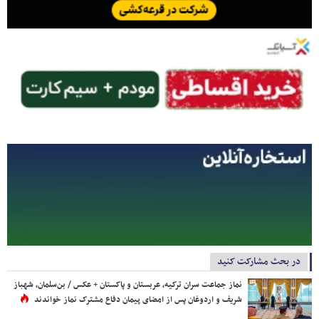
در بحث مشارکت کنید
نماز جماعت سران ترکیه، عربستان و پاکستان + عکس / بن‌سلمان، شهباز
شریف و اردوغان پس از امضای پیمان دفاع مشترک نماز خواندند