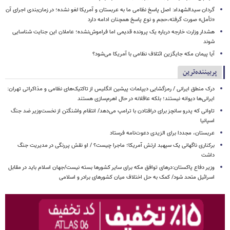
گردان سیدالشهداء: اصل پاسخ نظامی ما به عربستان و آمریکا لغو نشده؛ در زمان‌بندی اجرای آن
«تأمل» صورت گرفته،حجم و نوع پاسخ همچنان ادامه دارد
هشدار وزارت خارجه درباره یک پرونده قدیمی اما فراموش‌نشده؛ عاملان این جنایت شناسایی
شوند
آیا پیمان مکه جایگزین ائتلاف نظامی با آمریکا می‌شود؟
پربیننده‌ترین
درک منطق ایرانی / رمزگشایی دیپلمات پیشین انگلیس از تاکتیک‌های نظامی و مذاکراتی تهران:
ایرانی‌ها دیوانه نیستند؛ بلکه عاقلانه در حال اهرم‌سازی هستند
تاوانی که پدرو سانچز برای درافتادن با ترامپ می‌دهد/ انتقام واشنگتن از نخست‌وزیر ضد جنگ
اسپانیا
عربستان، مجددا برای الزیدی دعوت‌نامه فرستاد
برکناری ناگهانی یک سپهبد ارتش آمریکا؛ ماجرا چیست؟ / او نقش پررنگی در مدیریت جنگ
داشت
وزیر دفاع پاکستان:درهای توافق مکه برای سایر کشورها بسته نیست/جهان اسلام باید در مقابل
اسرائیل متحد شود/ کمک به حل اختلاف میان کشورهای برادر و اسلامی