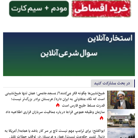
در بحث مشارکت کنید
شیخ‌نشین‌ها چگونه فکر می‌کنند؟/ مسجدجامعی: عمان تنها شیخ‌نشینی
است که نگاه متفاوتی به ایران دارد/ عربستان برادر بزرگ‌تر نیست؛
قدرت مسلط خلیج فارس است
سازمان وظیفه عمومی فراجا درباره معافیت سربازان فراری اطلاعیه داد
ابوالفتح: برای ترامپ مهم نیست تاج بر سر کار باشد یا عمامه/ آمریکا به
دنبال تغییر حکومت نیست/ عمان و عربستان در توقف حملات نقش