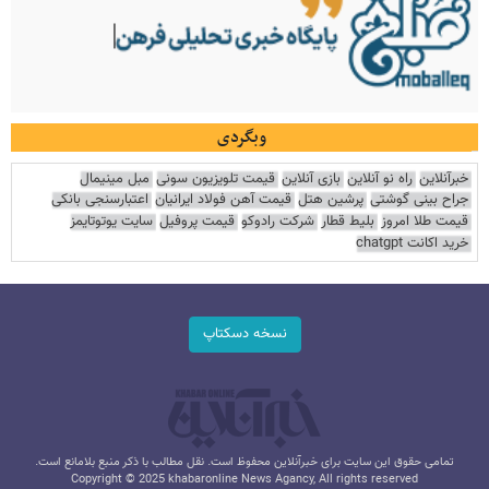
وبگردی
خبرآنلاین
راه نو آنلاین
بازی آنلاین
قیمت تلویزیون سونی
مبل مینیمال
جراح بینی گوشتی
پرشین هتل
قیمت آهن فولاد ایرانیان
اعتبارسنجی بانکی
قیمت طلا امروز
بلیط قطار
شرکت رادوکو
قیمت پروفیل
سایت یوتوتایمز
خرید اکانت chatgpt
نسخه دسکتاپ
تمامی حقوق این سایت برای خبرآنلاین محفوظ است. نقل مطالب با ذکر منبع بلامانع است.
Copyright © 2025 khabaronline News Agancy, All rights reserved