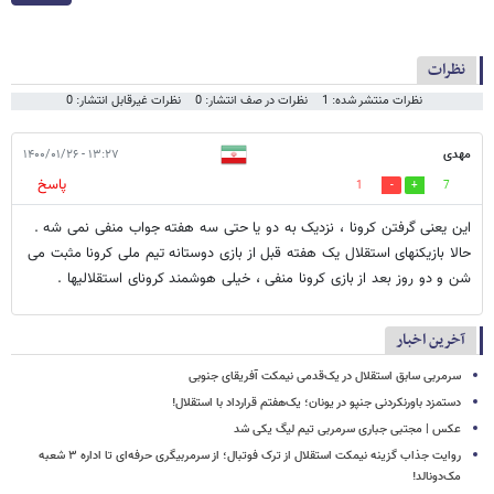
نظرات
نظرات منتشر شده: 1
نظرات در صف انتشار: 0
نظرات غیرقابل انتشار: 0
مهدی
۱۳:۲۷ - ۱۴۰۰/۰۱/۲۶
پاسخ
1
7
این یعنی گرفتن کرونا ، نزدیک به دو یا حتی سه هفته جواب منفی نمی شه .
حالا بازیکنهای استقلال یک هفته قبل از بازی دوستانه تیم ملی کرونا مثبت می
شن و دو روز بعد از بازی کرونا منفی ، خیلی هوشمند کرونای استقلالیها .
آخرین اخبار
سرمربی سابق استقلال در یک‌قدمی نیمکت آفریقای جنوبی
دستمزد باورنکردنی جنپو در یونان؛ یک‌هفتم قرارداد با استقلال!
عکس | مجتبی جباری سرمربی تیم لیگ یکی شد
روایت جذاب گزینه نیمکت استقلال از ترک فوتبال؛ از سرمربیگری حرفه‌ای تا اداره ۳ شعبه
مک‌دونالد!