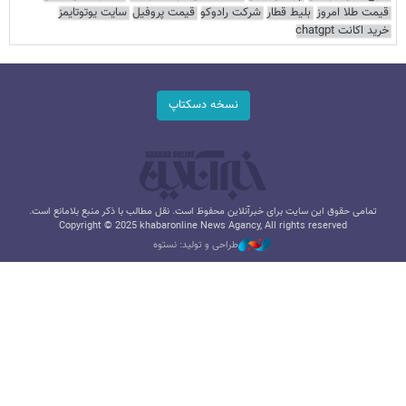
قیمت طلا امروز
بلیط قطار
شرکت رادوکو
قیمت پروفیل
سایت یوتوتایمز
خرید اکانت chatgpt
نسخه دسکتاپ
تمامی حقوق این سایت برای خبرآنلاین محفوظ است. نقل مطالب با ذکر منبع بلامانع است.
Copyright © 2025 khabaronline News Agancy, All rights reserved
طراحی و تولید: نستوه